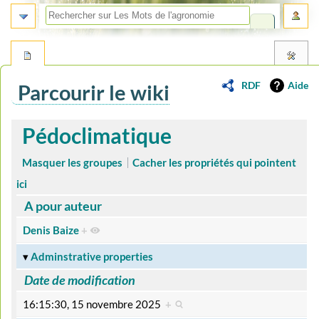
RDF
Aide
Parcourir le wiki
Aller
Aller
Pédoclimatique
à
à
la
la
Masquer les groupes
Cacher les propriétés qui pointent
navigation
recherche
ici
A pour auteur
Denis Baize
+
Adminstrative properties
Date de modification
16:15:30, 15 novembre 2025
+