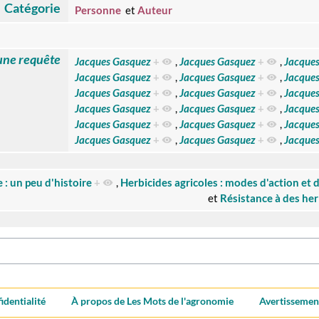
Catégorie
Personne
et
Auteur
une requête
Jacques Gasquez
+
,
Jacques Gasquez
+
,
Jacque
Jacques Gasquez
+
,
Jacques Gasquez
+
,
Jacque
Jacques Gasquez
+
,
Jacques Gasquez
+
,
Jacque
Jacques Gasquez
+
,
Jacques Gasquez
+
,
Jacque
Jacques Gasquez
+
,
Jacques Gasquez
+
,
Jacque
Jacques Gasquez
+
,
Jacques Gasquez
+
,
Jacque
 : un peu d'histoire
+
,
Herbicides agricoles : modes d'action et 
et
Résistance à des her
identialité
À propos de Les Mots de l'agronomie
Avertissemen