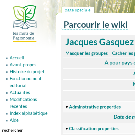
page spéciale
Parcourir le wiki
Aller
Aller
Jacques Gasquez
à
à
la
la
Masquer les groupes
Cacher les 
Accueil
navigation
recherche
A pour pays d
Avant-propos
Histoire du projet
Fonctionnement
éditorial
Actualités
Modifications
récentes
Adminstrative properties
Index alphabétique
Date de m
Aide
Classification properties
rechercher