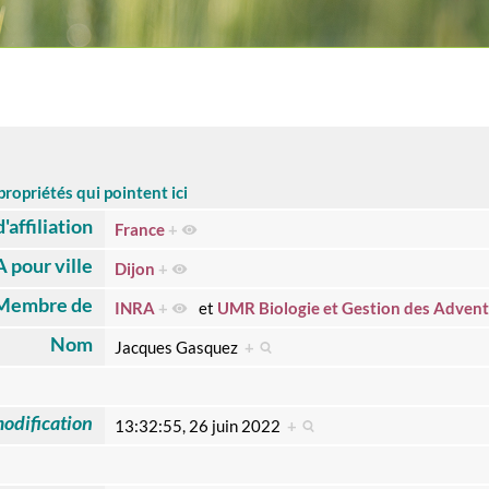
propriétés qui pointent ici
'affiliation
France
+
A pour ville
Dijon
+
Membre de
INRA
+
et
UMR Biologie et Gestion des Advent
Nom
Jacques Gasquez
+
odification
13:32:55, 26 juin 2022
+