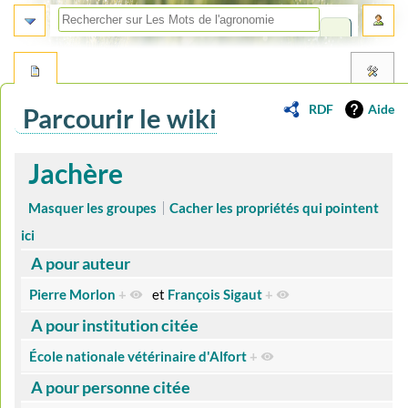
RDF
Aide
Parcourir le wiki
Aller
Aller
Jachère
à
à
la
la
Masquer les groupes
Cacher les propriétés qui pointent
navigation
recherche
ici
A pour auteur
Pierre Morlon
+
et
François Sigaut
+
A pour institution citée
École nationale vétérinaire d'Alfort
+
A pour personne citée