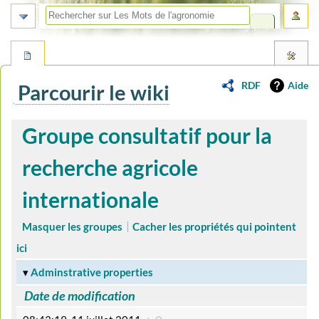
RDF
Aide
Parcourir le wiki
Aller
Aller
Groupe consultatif pour la
à
à
la
la
recherche agricole
navigation
recherche
internationale
Masquer les groupes
Cacher les propriétés qui pointent
ici
Adminstrative properties
Date de modification