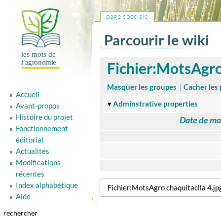
page spéciale
Parcourir le wiki
Aller
Aller
Fichier:MotsAgro
à
à
la
la
Masquer les groupes
Cacher les 
Accueil
navigation
recherche
Adminstrative properties
Avant-propos
Histoire du projet
Date de mo
Fonctionnement
éditorial
Actualités
Modifications
récentes
Index alphabétique
Aide
rechercher