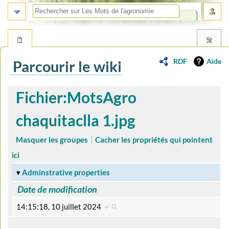
RDF
Aide
Parcourir le wiki
Aller
Aller
Fichier:MotsAgro
à
à
la
la
chaquitaclla 1.jpg
navigation
recherche
Masquer les groupes
Cacher les propriétés qui pointent
ici
Adminstrative properties
Date de modification
14:15:18, 10 juillet 2024
+