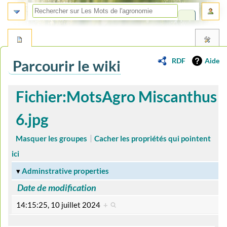
RDF
Aide
Parcourir le wiki
Aller
Aller
Fichier:MotsAgro Miscanthus
à
à
la
la
6.jpg
navigation
recherche
Masquer les groupes
Cacher les propriétés qui pointent
ici
Adminstrative properties
Date de modification
14:15:25, 10 juillet 2024
+