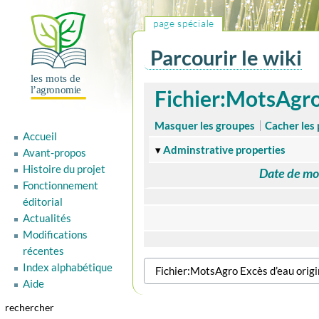
page spéciale
Parcourir le wiki
Aller
Aller
Fichier:MotsAgro 
à
à
la
la
Masquer les groupes
Cacher les 
Accueil
navigation
recherche
Adminstrative properties
Avant-propos
Histoire du projet
Date de mo
Fonctionnement
éditorial
Actualités
Modifications
récentes
Index alphabétique
Aide
rechercher