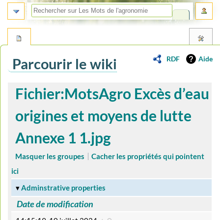
RDF
Aide
Parcourir le wiki
Aller
Aller
Fichier:MotsAgro Excès d’eau
à
à
la
la
origines et moyens de lutte
navigation
recherche
Annexe 1 1.jpg
Masquer les groupes
Cacher les propriétés qui pointent
ici
Adminstrative properties
Date de modification