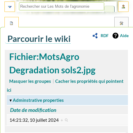
RDF
Aide
Parcourir le wiki
Aller
Aller
Fichier:MotsAgro
à
à
la
la
Degradation sols2.jpg
navigation
recherche
Masquer les groupes
Cacher les propriétés qui pointent
ici
Adminstrative properties
Date de modification
14:21:32, 10 juillet 2024
+