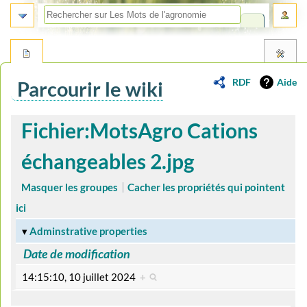
RDF
Aide
Parcourir le wiki
Aller
Aller
Fichier:MotsAgro Cations
à
à
la
la
échangeables 2.jpg
navigation
recherche
Masquer les groupes
Cacher les propriétés qui pointent
ici
Adminstrative properties
Date de modification
14:15:10, 10 juillet 2024
+