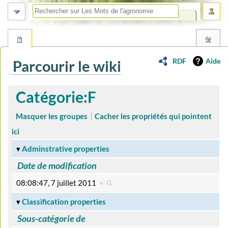
RDF
Aide
Parcourir le wiki
Aller
Aller
Catégorie:F
à
à
la
la
Masquer les groupes
Cacher les propriétés qui pointent
navigation
recherche
ici
Adminstrative properties
Date de modification
08:08:47, 7 juillet 2011
+
Classification properties
Sous-catégorie de