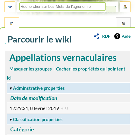
RDF
Aide
Parcourir le wiki
Aller
Aller
Appellations vernaculaires
à
à
la
la
Masquer les groupes
Cacher les propriétés qui pointent
navigation
recherche
ici
Adminstrative properties
Date de modification
12:29:31, 8 février 2019
+
Classification properties
Catégorie