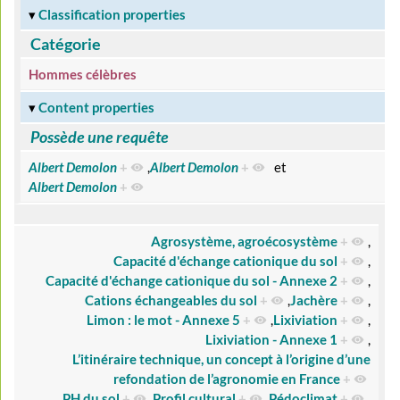
Classification properties
Catégorie
Hommes célèbres
Content properties
Possède une requête
Albert Demolon
+
,
Albert Demolon
+
et
Albert Demolon
+
Agrosystème, agroécosystème
+
,
Capacité d'échange cationique du sol
+
,
Capacité d'échange cationique du sol - Annexe 2
+
,
Cations échangeables du sol
+
,
Jachère
+
,
Limon : le mot - Annexe 5
+
,
Lixiviation
+
,
Lixiviation - Annexe 1
+
,
L’itinéraire technique, un concept à l’origine d’une
refondation de l’agronomie en France
+
,
PH du sol
+
,
Profil cultural
+
,
Pédoclimat
+
,