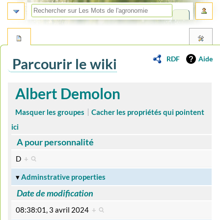
RDF
Aide
Parcourir le wiki
Aller
Aller
Albert Demolon
à
à
la
la
Masquer les groupes
Cacher les propriétés qui pointent
navigation
recherche
ici
A pour personnalité
D
+
Adminstrative properties
Date de modification
08:38:01, 3 avril 2024
+