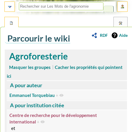
RDF
Aide
Parcourir le wiki
Aller
Aller
Agroforesterie
à
à
la
la
Masquer les groupes
Cacher les propriétés qui pointent
navigation
recherche
ici
A pour auteur
Emmanuel Torquebiau
+
A pour institution citée
Centre de recherche pour le développement
international
+
et