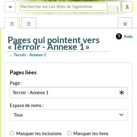
Aide
Pages qui pointent vers
« Terroir - Annexe 1 »
←
Terroir - Annexe 1
Aller
Aller
Pages liées
à
à
la
la
Page :
navigation
recherche
Espace de noms :
Tous
Masquer les inclusions
Masquer les liens