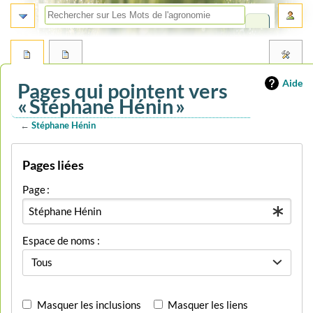
Aide
Pages qui pointent vers
« Stéphane Hénin »
←
Stéphane Hénin
Aller
Aller
Pages liées
à
à
la
la
Page :
navigation
recherche
Espace de noms :
Tous
Masquer les inclusions
Masquer les liens