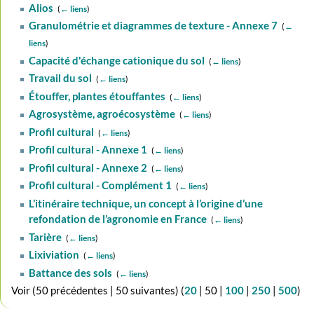
Alios
‎
(
← liens
)
Granulométrie et diagrammes de texture - Annexe 7
‎
(
←
liens
)
Capacité d'échange cationique du sol
‎
(
← liens
)
Travail du sol
‎
(
← liens
)
Étouffer, plantes étouffantes
‎
(
← liens
)
Agrosystème, agroécosystème
‎
(
← liens
)
Profil cultural
‎
(
← liens
)
Profil cultural - Annexe 1
‎
(
← liens
)
Profil cultural - Annexe 2
‎
(
← liens
)
Profil cultural - Complément 1
‎
(
← liens
)
L’itinéraire technique, un concept à l’origine d’une
refondation de l’agronomie en France
‎
(
← liens
)
Tarière
‎
(
← liens
)
Lixiviation
‎
(
← liens
)
Battance des sols
‎
(
← liens
)
Voir (
50 précédentes
|
50 suivantes
) (
20
|
50
|
100
|
250
|
500
)