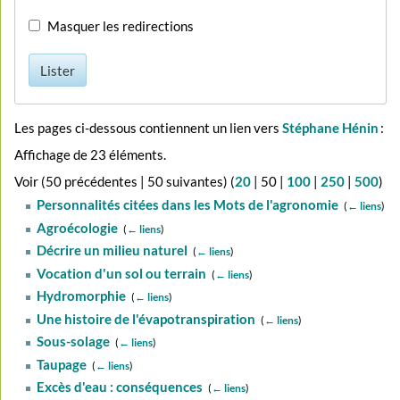
Masquer les redirections
Lister
Les pages ci-dessous contiennent un lien vers
Stéphane Hénin
:
Affichage de 23 éléments.
Voir (
50 précédentes
|
50 suivantes
) (
20
|
50
|
100
|
250
|
500
)
Personnalités citées dans les Mots de l'agronomie
‎
(
← liens
)
Agroécologie
‎
(
← liens
)
Décrire un milieu naturel
‎
(
← liens
)
Vocation d'un sol ou terrain
‎
(
← liens
)
Hydromorphie
‎
(
← liens
)
Une histoire de l'évapotranspiration
‎
(
← liens
)
Sous-solage
‎
(
← liens
)
Taupage
‎
(
← liens
)
Excès d'eau : conséquences
‎
(
← liens
)