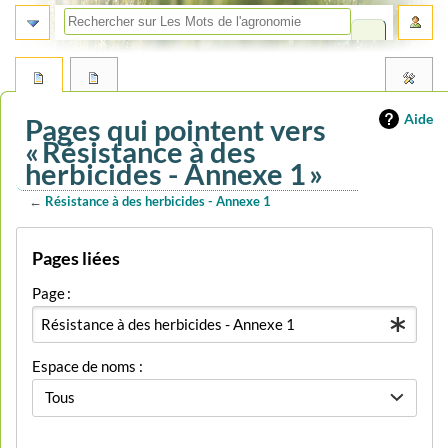
Aide
Pages qui pointent vers
« Résistance à des
herbicides - Annexe 1 »
←
Résistance à des herbicides - Annexe 1
Aller
Aller
Pages liées
à
à
la
la
Page :
navigation
recherche
Espace de noms :
Tous