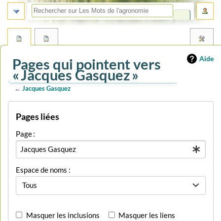
Aide
Pages qui pointent vers
« Jacques Gasquez »
←
Jacques Gasquez
Aller
Aller
Pages liées
à
à
la
la
Page :
navigation
recherche
Espace de noms :
Tous
Masquer les inclusions
Masquer les liens