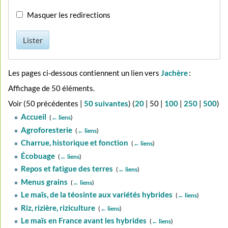
Masquer les redirections
Lister
Les pages ci-dessous contiennent un lien vers
Jachère
:
Affichage de 50 éléments.
Voir (
50 précédentes
|
50 suivantes
) (
20
|
50
|
100
|
250
|
500
)
Accueil
‎
(
← liens
)
Agroforesterie
‎
(
← liens
)
Charrue, historique et fonction
‎
(
← liens
)
Écobuage
‎
(
← liens
)
Repos et fatigue des terres
‎
(
← liens
)
Menus grains
‎
(
← liens
)
Le maïs, de la téosinte aux variétés hybrides
‎
(
← liens
)
Riz, rizière, riziculture
‎
(
← liens
)
Le maïs en France avant les hybrides
‎
(
← liens
)