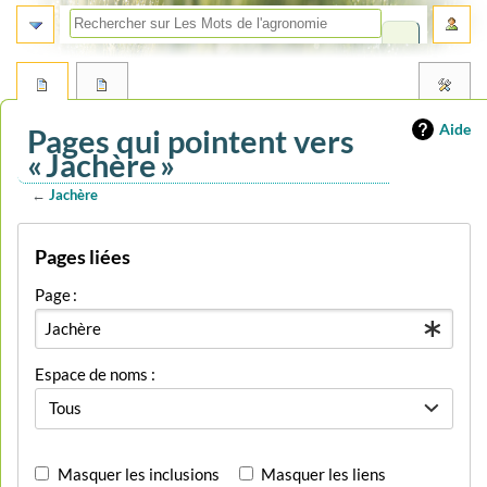
Aide
Pages qui pointent vers
« Jachère »
←
Jachère
Aller
Aller
Pages liées
à
à
la
la
Page :
navigation
recherche
Espace de noms :
Tous
Masquer les inclusions
Masquer les liens