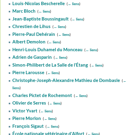
Louis-Nicolas Bescherelle
‎
(
← liens
)
Marc Bloch
‎
(
← liens
)
Jean-Baptiste Boussingault
‎
(
← liens
)
Chrestien de Lihus
‎
(
← liens
)
Pierre-Paul Dehérain
‎
(
← liens
)
Albert Demolon
‎
(
← liens
)
Henri-Louis Duhamel du Monceau
‎
(
← liens
)
Adrien de Gasparin
‎
(
← liens
)
Simon-Philibert de La Salle de l’Étang
‎
(
← liens
)
Pierre Larousse
‎
(
← liens
)
Christophe-Joseph-Alexandre Mathieu de Dombasle
‎
(
←
liens
)
Charles Pictet de Rochemont
‎
(
← liens
)
Olivier de Serres
‎
(
← liens
)
Victor Yvart
‎
(
← liens
)
Pierre Morlon
‎
(
← liens
)
François Sigaut
‎
(
← liens
)
École nationale vétérinaire d'Alfort
‎
(
← liens
)