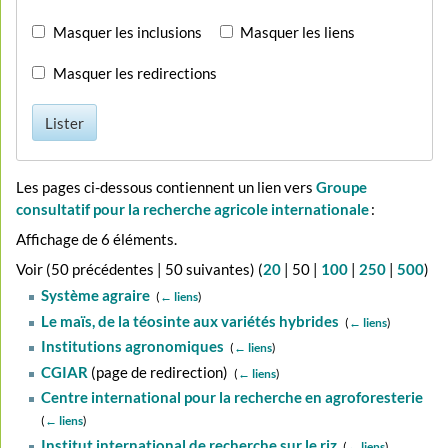
Masquer les inclusions
Masquer les liens
Masquer les redirections
Lister
Les pages ci-dessous contiennent un lien vers
Groupe
consultatif pour la recherche agricole internationale
:
Affichage de 6 éléments.
Voir (
50 précédentes
|
50 suivantes
) (
20
|
50
|
100
|
250
|
500
)
Système agraire
‎
(
← liens
)
Le maïs, de la téosinte aux variétés hybrides
‎
(
← liens
)
Institutions agronomiques
‎
(
← liens
)
CGIAR
(page de redirection) ‎
(
← liens
)
Centre international pour la recherche en agroforesterie
‎
(
← liens
)
Institut international de recherche sur le riz
‎
(
← liens
)