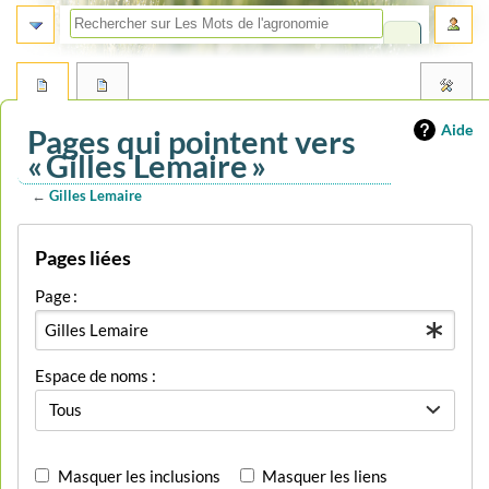
Aide
Pages qui pointent vers
« Gilles Lemaire »
←
Gilles Lemaire
Aller
Aller
Pages liées
à
à
la
la
Page :
navigation
recherche
Espace de noms :
Tous
Masquer les inclusions
Masquer les liens