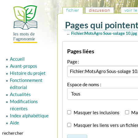
fichier
discussion
voir l
Pages qui pointent
←
Fichier:MotsAgro Sous-solage 10.jpg
Aller
Aller
Pages liées
à
à
la
la
Accueil
Page :
navigation
recherche
Avant-propos
Histoire du projet
Fonctionnement
Espace de noms :
éditorial
Tous
Actualités
Modifications
récentes
Masquer les inclusions
Mas
Index alphabétique
Aide
Masquer les liens vers un fichie
rechercher