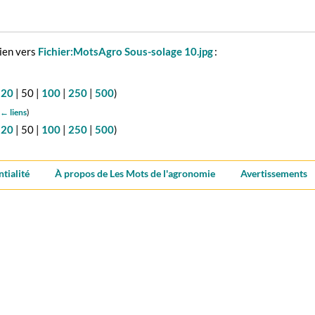
lien vers
Fichier:MotsAgro Sous-solage 10.jpg
:
(
20
|
50
|
100
|
250
|
500
)
← liens
)
(
20
|
50
|
100
|
250
|
500
)
ntialité
À propos de Les Mots de l'agronomie
Avertissements