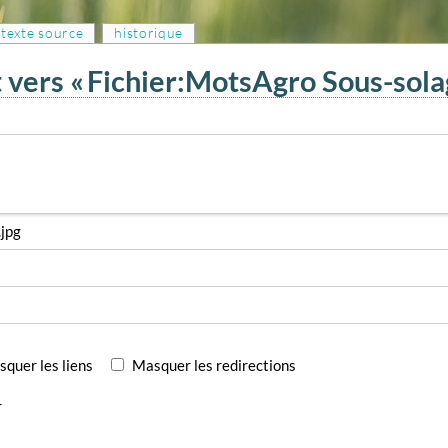
e texte source
historique
 vers « Fichier:MotsAgro Sous-sola
quer les liens
Masquer les redirections
r