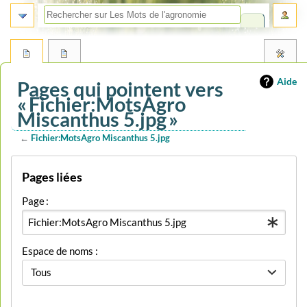
Aide
Pages qui pointent vers
« Fichier:MotsAgro
Miscanthus 5.jpg »
←
Fichier:MotsAgro Miscanthus 5.jpg
Aller
Aller
Pages liées
à
à
la
la
Page :
navigation
recherche
Espace de noms :
Tous