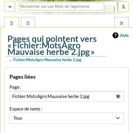
Aide
Pages qui pointent vers
« Fichier:MotsAgro
Mauvaise herbe 2.jpg »
←
Fichier:MotsAgro Mauvaise herbe 2.jpg
Aller
Aller
Pages liées
à
à
la
la
Page :
navigation
recherche
Espace de noms :
Tous