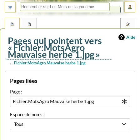
Aide
Pages qui pointent vers
« Fichier:MotsAgro
Mauvaise herbe 1.jpg »
←
Fichier:MotsAgro Mauvaise herbe 1.jpg
Aller
Aller
Pages liées
à
à
la
la
Page :
navigation
recherche
Espace de noms :
Tous