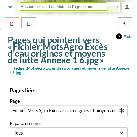
Aide
Pages qui pointent vers
« Fichier:MotsAgro Excès
d’eau origines et moyens
de lutte Annexe 1 6.jpg »
←
Fichier:MotsAgro Excès d’eau origines et moyens de lutte Annexe
1 6.jpg
Aller
Aller
Pages liées
à
à
la
la
Page :
navigation
recherche
Espace de noms :
Tous