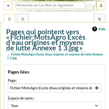
Aide
Pages qui pointent vers
« Fichier:MotsAgro Excès
d’eau origines et moyens
de lutte Annexe 1 3.jpg »
←
Fichier:MotsAgro Excès d’eau origines et moyens de lutte Annexe
1 3.jpg
Aller
Aller
Pages liées
à
à
la
la
Page :
navigation
recherche
Espace de noms :
Tous