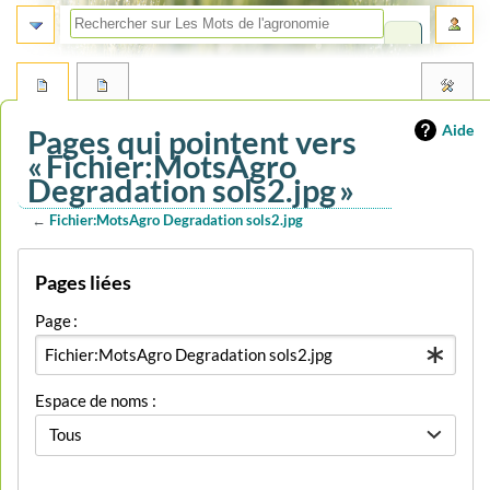
Aide
Pages qui pointent vers
« Fichier:MotsAgro
Degradation sols2.jpg »
←
Fichier:MotsAgro Degradation sols2.jpg
Aller
Aller
Pages liées
à
à
la
la
Page :
navigation
recherche
Espace de noms :
Tous