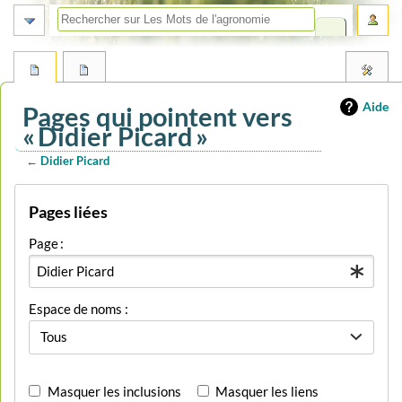
Aide
Pages qui pointent vers
« Didier Picard »
←
Didier Picard
Aller
Aller
Pages liées
à
à
la
la
Page :
navigation
recherche
Espace de noms :
Tous
Masquer les inclusions
Masquer les liens