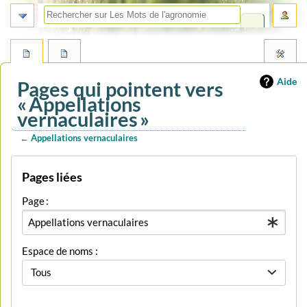
Aide
Pages qui pointent vers
« Appellations
vernaculaires »
←
Appellations vernaculaires
Aller
Aller
Pages liées
à
à
la
la
Page :
navigation
recherche
Espace de noms :
Tous