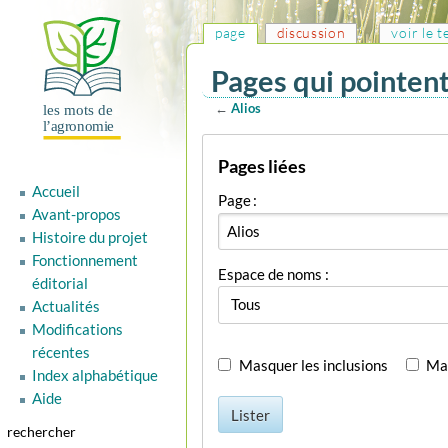
page
discussion
voir le 
Pages qui pointent 
←
Alios
Aller
Aller
Pages liées
à
à
la
la
Accueil
Page :
navigation
recherche
Avant-propos
Histoire du projet
Fonctionnement
Espace de noms :
éditorial
Tous
Actualités
Modifications
récentes
Masquer les inclusions
Mas
Index alphabétique
Aide
Lister
rechercher