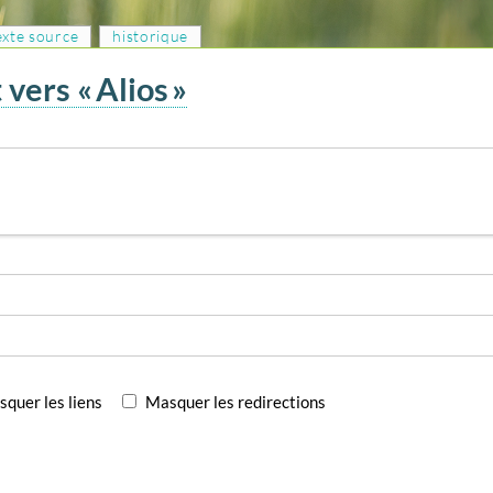
texte source
historique
vers « Alios »
quer les liens
Masquer les redirections