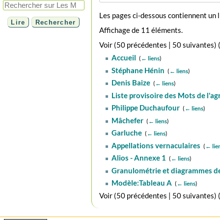
Les pages ci-dessous contiennent un 
Affichage de 11 éléments.
Voir (
50 précédentes
|
50 suivantes
) 
Accueil
‎
(
← liens
)
Stéphane Hénin
‎
(
← liens
)
Denis Baize
‎
(
← liens
)
Liste provisoire des Mots de l'a
Philippe Duchaufour
‎
(
← liens
)
Mâchefer
‎
(
← liens
)
Garluche
‎
(
← liens
)
Appellations vernaculaires
‎
(
← lie
Alios - Annexe 1
‎
(
← liens
)
Granulométrie et diagrammes de
Modèle:Tableau A
‎
(
← liens
)
Voir (
50 précédentes
|
50 suivantes
) 