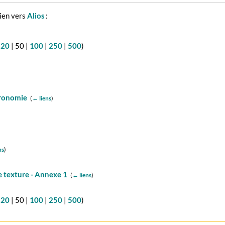
lien vers
Alios
:
(
20
|
50
|
100
|
250
|
500
)
gronomie
‎
(
← liens
)
ns
)
 texture - Annexe 1
‎
(
← liens
)
(
20
|
50
|
100
|
250
|
500
)