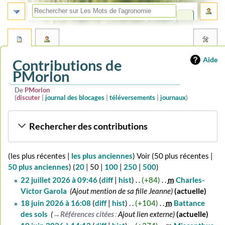
Aide
Contributions de
PMorlon
De
PMorlon
discuter
journal des blocages
téléversements
journaux
Aller
Aller
Rechercher des contributions
à
à
la
la
navigation
recherche
(
les plus récentes
|
les plus anciennes
) Voir (
50 plus récentes
|
50 plus anciennes
) (
20
|
50
|
100
|
250
|
500
)
22
22 juillet 2026 à 09:46
diff
hist
+84
‎
m
Charles-
juillet
Victor Garola
‎
Ajout mention de sa fille Jeanne
actuelle
2026
18
18 juin 2026 à 16:08
diff
hist
+104
‎
m
Battance
juin
des sols
‎
→‎Références citées
:
Ajout lien externe
actuelle
2026
10