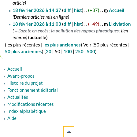
article
18
18 février 2026 à 14:37
diff
hist
+37
‎
m
Accueil
‎
février
Derniers articles mis en ligne
2026
18 février 2026 à 11:03
diff
hist
−49
‎
m
Lixiviation
‎
→‎L’azote en excès : la pollution des nappes phréatiques
:
lien
interne
actuelle
(
les plus récentes
|
les plus anciennes
) Voir (
50 plus récentes
|
50 plus anciennes
) (
20
|
50
|
100
|
250
|
500
)
Accueil
Avant-propos
Histoire du projet
Fonctionnement éditorial
Actualités
Modifications récentes
Index alphabétique
Aide