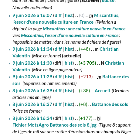
dans les noms de fichiers de figures
actuelle
Balise
:
m
Nouvelle redirection
é
9 juin 2026 à 16:07
diff
hist
0
‎
m
Miscanthus,
d
l’essor d’une nouvelle culture en France
‎
PMorlon a
e
déplacé la page
Miscanthus : une culture nouvelle en France
s
vers
Miscanthus, l’essor d’une nouvelle culture en France
:
m
Impossible de mettre : dans les noms de fichiers de figures
o
9 juin 2026 à 11:34
diff
hist
+48
‎
m
Christian
d
Valentin
‎
Mise en forme
actuelle
i
9 juin 2026 à 11:30
diff
hist
+3 705
‎
N
Christian
f
Valentin
‎
Mise en ligne page auteur
i
9 juin 2026 à 11:29
diff
hist
−213
‎
m
Battance des
c
sols
‎
Suppression remerciements
a
8
8 juin 2026 à 16:39
diff
hist
+38
‎
Accueil
‎
Derniers
t
juin
articles mis en ligne
i
2026
8 juin 2026 à 16:37
diff
hist
+8
‎
Battance des sols
‎
o
Mise en forme
n
8 juin 2026 à 16:34
diff
hist
+177
‎
N
s
Fichier:MotsAgro Battance des sols 8.jpg
‎
Figure 8 : apport
de tiges de mil sur une croûte d’érosion dans un champ du Niger