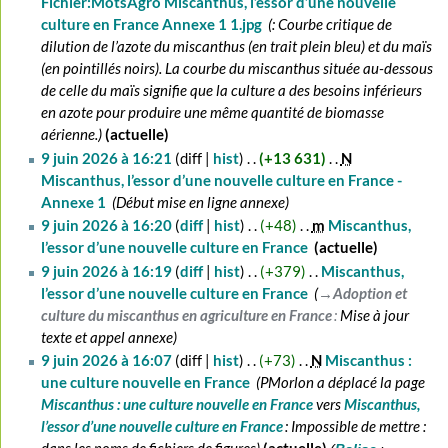
Fichier:MotsAgro Miscanthus, l’essor d’une nouvelle
culture en France Annexe 1 1.jpg
‎
: Courbe critique de
dilution de l’azote du miscanthus (en trait plein bleu) et du maïs
(en pointillés noirs). La courbe du miscanthus située au-dessous
de celle du maïs signifie que la culture a des besoins inférieurs
en azote pour produire une même quantité de biomasse
aérienne.
actuelle
9 juin 2026 à 16:21
diff
hist
+13 631
‎
N
Miscanthus, l’essor d’une nouvelle culture en France -
Annexe 1
‎
Début mise en ligne annexe
9 juin 2026 à 16:20
diff
hist
+48
‎
m
Miscanthus,
l’essor d’une nouvelle culture en France
‎
actuelle
A
9 juin 2026 à 16:19
diff
hist
+379
‎
Miscanthus,
u
l’essor d’une nouvelle culture en France
‎
→‎Adoption et
c
culture du miscanthus en agriculture en France
:
Mise à jour
u
texte et appel annexe
n
9 juin 2026 à 16:07
diff
hist
+73
‎
N
Miscanthus :
r
une culture nouvelle en France
‎
PMorlon a déplacé la page
é
Miscanthus : une culture nouvelle en France
vers
Miscanthus,
s
l’essor d’une nouvelle culture en France
: Impossible de mettre :
u