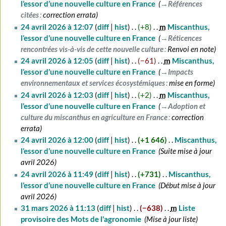
l’essor d’une nouvelle culture en France
‎
→‎Références
citées
:
correction errata
24 avril 2026 à 12:07
diff
hist
+8
‎
m
Miscanthus,
l’essor d’une nouvelle culture en France
‎
→‎Réticences
rencontrées vis-à-vis de cette nouvelle culture
:
Renvoi en note
24 avril 2026 à 12:05
diff
hist
−61
‎
m
Miscanthus,
l’essor d’une nouvelle culture en France
‎
→‎Impacts
environnementaux et services écosystémiques
:
mise en forme
24 avril 2026 à 12:03
diff
hist
+2
‎
m
Miscanthus,
l’essor d’une nouvelle culture en France
‎
→‎Adoption et
culture du miscanthus en agriculture en France
:
correction
errata
24 avril 2026 à 12:00
diff
hist
+1 646
‎
Miscanthus,
l’essor d’une nouvelle culture en France
‎
Suite mise à jour
avril 2026
24 avril 2026 à 11:49
diff
hist
+731
‎
Miscanthus,
l’essor d’une nouvelle culture en France
‎
Début mise à jour
avril 2026
31
31 mars 2026 à 11:13
diff
hist
−638
‎
m
Liste
mars
provisoire des Mots de l'agronomie
‎
Mise à jour liste