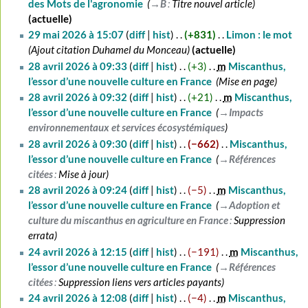
des Mots de l'agronomie
‎
→‎B
:
Titre nouvel article
actuelle
29
29 mai 2026 à 15:07
diff
hist
+831
‎
Limon : le mot
‎
mai
Ajout citation Duhamel du Monceau
actuelle
2026
28
28 avril 2026 à 09:33
diff
hist
+3
‎
m
Miscanthus,
avril
l’essor d’une nouvelle culture en France
‎
Mise en page
2026
28 avril 2026 à 09:32
diff
hist
+21
‎
m
Miscanthus,
l’essor d’une nouvelle culture en France
‎
→‎Impacts
environnementaux et services écosystémiques
28 avril 2026 à 09:30
diff
hist
−662
‎
Miscanthus,
l’essor d’une nouvelle culture en France
‎
→‎Références
citées
:
Mise à jour
28 avril 2026 à 09:24
diff
hist
−5
‎
m
Miscanthus,
l’essor d’une nouvelle culture en France
‎
→‎Adoption et
culture du miscanthus en agriculture en France
:
Suppression
errata
24
24 avril 2026 à 12:15
diff
hist
−191
‎
m
Miscanthus,
avril
l’essor d’une nouvelle culture en France
‎
→‎Références
2026
citées
:
Suppression liens vers articles payants
24 avril 2026 à 12:08
diff
hist
−4
‎
m
Miscanthus,