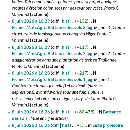
bulles d’air emprisonnées pointées par le stylo), et quelques
croûtes d’érosion colonisées par des cyanophycées. Photo C.
Valentin.
actuelle
8 juin 2026 à 16:29
diff
hist
+102
‎
N
Fichier:MotsAgro Battance des sols 3.jpg
‎
Figure 3 : Croûte
structurale de tamisage sur un champ au Niger. Photo C.
Valentin.
actuelle
8 juin 2026 à 16:29
diff
hist
+117
‎
N
Fichier:MotsAgro Battance des sols 2.jpg
‎
Figure 2 : Croûte
d’agglomération dans une plantation de teck en Thaïlande.
Photo C. Valentin.
actuelle
8 juin 2026 à 16:28
diff
hist
+217
‎
N
Fichier:MotsAgro Battance des sols 1.jpg
‎
Figure 1 :
Croûtes structurales (en relief) et de dépôt (dans les
dépressions), ayant favorisé sous une faible pluie le
ruissellement et l’érosion en rigoles, Pays de Caux. Photo C.
Valentin.
actuelle
8 juin 2026 à 16:26
diff
hist
+60 479
‎
N
Battance
des sols
‎
Mise en ligne article
8 juin 2026 à 16:26
diff
hist
+1
‎
m
Liste provisoire