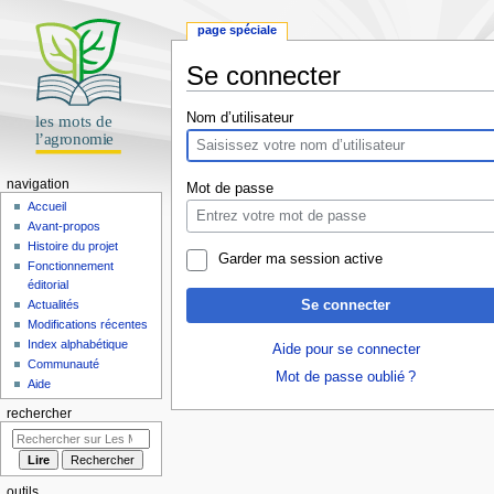
page spéciale
Se connecter
Aller
Aller
Nom d’utilisateur
à
à
la
la
navigation
recherche
navigation
Mot de passe
Accueil
Avant-propos
Histoire du projet
Garder ma session active
Fonctionnement
éditorial
Se connecter
Actualités
Modifications récentes
Index alphabétique
Aide pour se connecter
Communauté
Mot de passe oublié ?
Aide
rechercher
outils