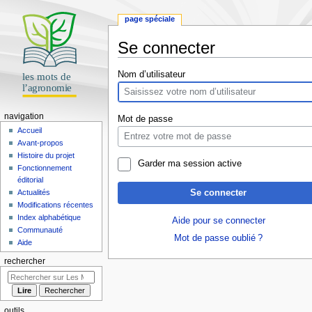
page spéciale
Se connecter
Aller
Aller
Nom d’utilisateur
à
à
la
la
navigation
recherche
navigation
Mot de passe
Accueil
Avant-propos
Histoire du projet
Garder ma session active
Fonctionnement
éditorial
Se connecter
Actualités
Modifications récentes
Index alphabétique
Aide pour se connecter
Communauté
Mot de passe oublié ?
Aide
rechercher
outils