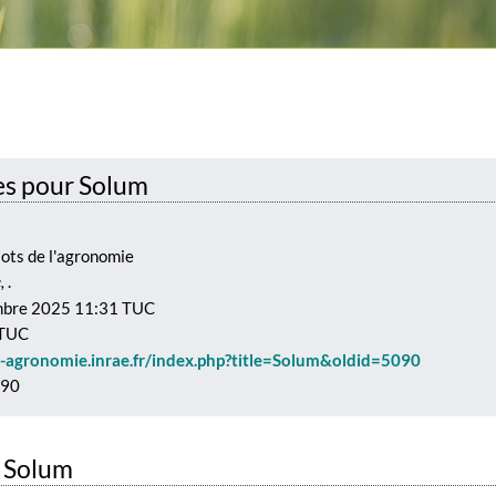
es pour Solum
Mots de l'agronomie
e,
.
embre 2025 11:31 TUC
 TUC
s-agronomie.inrae.fr/index.php?title=Solum&oldid=5090
090
r Solum