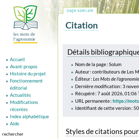
page spéciale
Citation
Aller
Aller
Détails bibliographiqu
à
à
Accueil
la
la
Nom de la page : Solum
Avant-propos
navigation
recherche
Auteur : contributeurs de Les 
Histoire du projet
Éditeur :
Les Mots de l'agronomi
Fonctionnement
Dernière modification : 3 nov
éditorial
Récupéré : 7 août 2026, 01:06
Actualités
URL permanente :
https://mot
Modifications
Identifiant de cette version : 5
récentes
Index alphabétique
Aide
Styles de citations pou
rechercher