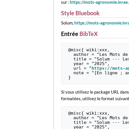
sur :
https://mots-agronomie.inrae
Style Bluebook
Solum,
https://mots-agronomie.inr
Entrée
BibTeX
 @misc{ wiki:xxx,

   author = "Les Mots de l'agronomie",

   title = "Solum --- Les Mots de l'agronomie{,} ",

   year = "2025",

   url = "
https://mots-a
   note = "[En ligne ; accédé le 7-août-2026]"

Si vous utilisez le package URL dan
formatées, utilisez le format suivant
 @misc{ wiki:xxx,

   author = "Les Mots de l'agronomie",

   title = "Solum --- Les Mots de l'agronomie{,} ",

   year = "2025",
