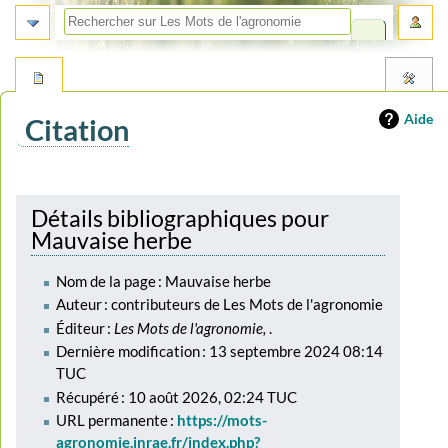
Aide
Citation
Aller
Aller
à
à
Détails bibliographiques pour
la
la
Mauvaise herbe
navigation
recherche
Nom de la page : Mauvaise herbe
Auteur : contributeurs de Les Mots de l'agronomie
Éditeur :
Les Mots de l'agronomie,
.
Dernière modification : 13 septembre 2024 08:14
TUC
Récupéré : 10 août 2026, 02:24 TUC
URL permanente :
https://mots-
agronomie.inrae.fr/index.php?