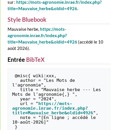
sur :
https://mots-agronomie.inrae.fr/index.php?
title=Mauvaise_herbe&oldid=4926
.
Style Bluebook
Mauvaise herbe,
https://mots-
agronomie.inrae.fr/index.php?
title=Mauvaise_herbe&oldid=4926
(accédé le 10
août 2026).
Entrée
BibTeX
 @misc{ wiki:xxx,

   author = "Les Mots de 
l'agronomie",

   title = "Mauvaise herbe --- Les 
Mots de l'agronomie{,} ",

   year = "2024",

   url = "
https://mots-
agronomie.inrae.fr/index.php?
title=Mauvaise_herbe&oldid=4926
",

   note = "[En ligne ; accédé le 
10-août-2026]"
