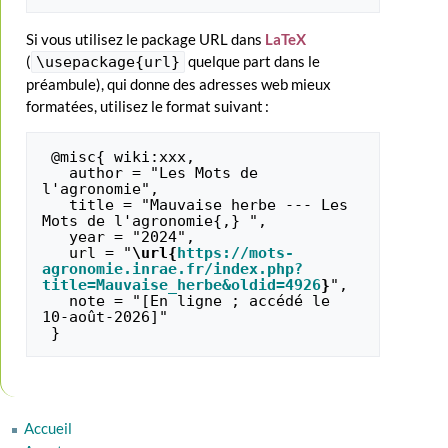
Si vous utilisez le package URL dans
LaTeX
(
quelque part dans le
\usepackage{url}
préambule), qui donne des adresses web mieux
formatées, utilisez le format suivant :
 @misc{ wiki:xxx,

   author = "Les Mots de 
l'agronomie",

   title = "Mauvaise herbe --- Les 
Mots de l'agronomie{,} ",

   year = "2024",

   url = "
\url{
https://mots-
agronomie.inrae.fr/index.php?
title=Mauvaise_herbe&oldid=4926
}
",

   note = "[En ligne ; accédé le 
10-août-2026]"

Accueil