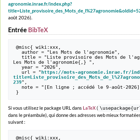
agronomie.inrae.fr/index.php?
title=Liste_provisoire_des_Mots_de_l%27agronomie&oldid=
août 2026).
Entrée
BibTeX
 @misc{ wiki:xxx,

   author = "Les Mots de l'agronomie",

   title = "Liste provisoire des Mots de l'agronomie --- 
Les Mots de l'agronomie{,} ",

   year = "2026",

   url = "
https://mots-agronomie.inrae.fr/ind
title=Liste_provisoire_des_Mots_de_l%27agrono
239
",

   note = "[En ligne ; accédé le 9-août-2026]"

Si vous utilisez le package URL dans
LaTeX
(
\usepackage{ur
dans le préambule), qui donne des adresses web mieux formatées,
suivant :
 @misc{ wiki:xxx,
