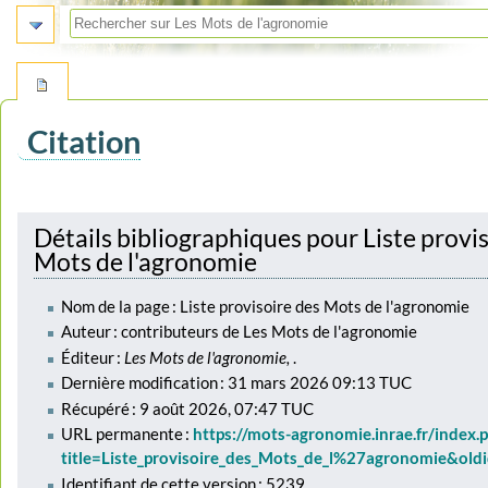
Citation
Aller
Aller
à
à
Détails bibliographiques pour Liste provi
la
la
Mots de l'agronomie
navigation
recherche
Nom de la page : Liste provisoire des Mots de l'agronomie
Auteur : contributeurs de Les Mots de l'agronomie
Éditeur :
Les Mots de l'agronomie,
.
Dernière modification : 31 mars 2026 09:13 TUC
Récupéré : 9 août 2026, 07:47 TUC
URL permanente :
https://mots-agronomie.inrae.fr/index.
title=Liste_provisoire_des_Mots_de_l%27agronomie&old
Identifiant de cette version : 5239