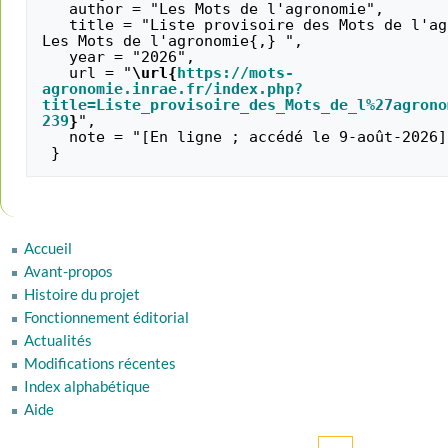
   author = "Les Mots de l'agronomie",

   title = "Liste provisoire des Mots de l'agronomie --- 
Les Mots de l'agronomie{,} ",

   year = "2026",

   url = "
\url{
https://mots-
agronomie.inrae.fr/index.php?
title=Liste_provisoire_des_Mots_de_l%27agrono
239
}
",

   note = "[En ligne ; accédé le 9-août-2026]"

Accueil
Avant-propos
Histoire du projet
Fonctionnement éditorial
Actualités
Modifications récentes
Index alphabétique
Aide