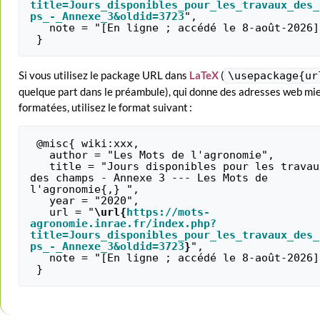
title=Jours_disponibles_pour_les_travaux_des_
ps_-_Annexe_3&oldid=3723
",

   note = "[En ligne ; accédé le 8-août-2026]"

Si vous utilisez le package URL dans
LaTeX
(
\usepackage{ur
quelque part dans le préambule), qui donne des adresses web mi
formatées, utilisez le format suivant :
 @misc{ wiki:xxx,

   author = "Les Mots de l'agronomie",

   title = "Jours disponibles pour les travaux 
des champs - Annexe 3 --- Les Mots de 
l'agronomie{,} ",

   year = "2020",

   url = "
\url{
https://mots-
agronomie.inrae.fr/index.php?
title=Jours_disponibles_pour_les_travaux_des_
ps_-_Annexe_3&oldid=3723
}
",

   note = "[En ligne ; accédé le 8-août-2026]"
