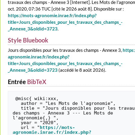
travaux des champs - Annexe 3 [Internet]. Les Mots de l'agronom
oct. 2020, 07:36 TUC [cité le 2026 août 8]. Disponible sur :
https://mots-agronomie.inrae.fr/index.php?
title=Jours_disponibles_pour_les_travaux_des_champs_-
_Annexe_3&oldid=3723
.
Style Bluebook
Jours disponibles pour les travaux des champs - Annexe 3,
https
agronomie.inrae.fr/index.php?
title=Jours_disponibles_pour_les_travaux_des_champs_-
_Annexe_3&oldid=3723
(accédé le 8 août 2026).
Entrée
BibTeX
 @misc{ wiki:xxx,

   author = "Les Mots de l'agronomie",

   title = "Jours disponibles pour les travaux 
des champs - Annexe 3 --- Les Mots de 
l'agronomie{,} ",

   year = "2020",

   url = "
https://mots-
agronomie.inrae.fr/index.php?