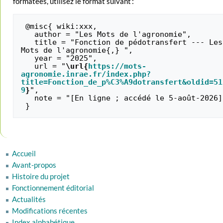
formatées, utilisez le format suivant :
 @misc{ wiki:xxx,

   author = "Les Mots de l'agronomie",

   title = "Fonction de pédotransfert --- Les 
Mots de l'agronomie{,} ",

   year = "2025",

   url = "
\url{
https://mots-
agronomie.inrae.fr/index.php?
title=Fonction_de_p%C3%A9dotransfert&oldid=51
9
}
",

   note = "[En ligne ; accédé le 5-août-2026]"

Accueil
Avant-propos
Histoire du projet
Fonctionnement éditorial
Actualités
Modifications récentes
Index alphabétique