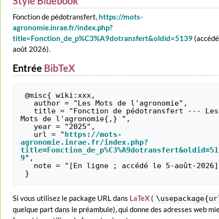
Style Bluebook
Fonction de pédotransfert,
https://mots-
agronomie.inrae.fr/index.php?
title=Fonction_de_p%C3%A9dotransfert&oldid=5139
(accédé
août 2026).
Entrée
BibTeX
 @misc{ wiki:xxx,

   author = "Les Mots de l'agronomie",

   title = "Fonction de pédotransfert --- Les 
Mots de l'agronomie{,} ",

   year = "2025",

   url = "
https://mots-
agronomie.inrae.fr/index.php?
title=Fonction_de_p%C3%A9dotransfert&oldid=51
9
",

   note = "[En ligne ; accédé le 5-août-2026]"

Si vous utilisez le package URL dans
LaTeX
(
\usepackage{ur
quelque part dans le préambule), qui donne des adresses web mi