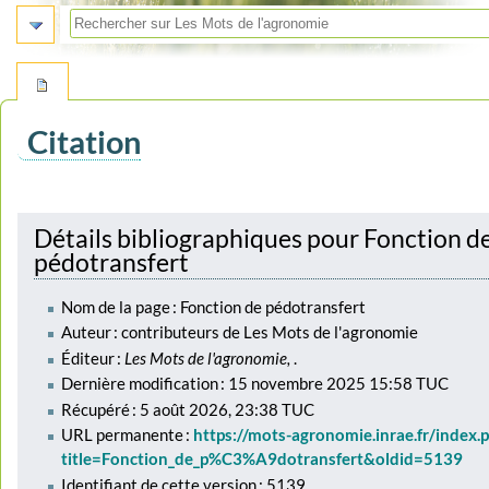
Citation
Aller
Aller
à
à
Détails bibliographiques pour Fonction d
la
la
pédotransfert
navigation
recherche
Nom de la page : Fonction de pédotransfert
Auteur : contributeurs de Les Mots de l'agronomie
Éditeur :
Les Mots de l'agronomie,
.
Dernière modification : 15 novembre 2025 15:58 TUC
Récupéré : 5 août 2026, 23:38 TUC
URL permanente :
https://mots-agronomie.inrae.fr/index.
title=Fonction_de_p%C3%A9dotransfert&oldid=5139
Identifiant de cette version : 5139