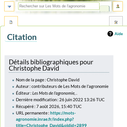
Aide
Citation
Aller
Aller
à
à
Détails bibliographiques pour
la
la
Christophe David
navigation
recherche
Nom de la page : Christophe David
Auteur : contributeurs de Les Mots de l'agronomie
Éditeur :
Les Mots de l'agronomie,
.
Dernière modification : 26 juin 2022 13:26 TUC
Récupéré : 7 août 2026, 15:40 TUC
URL permanente :
https://mots-
agronomie.inrae.fr/index.php?
title=Christophe_David&oldid=2899