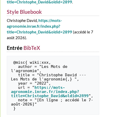
title=Christophe_David&oldid=2899
.
Style Bluebook
Christophe David,
https://mots-
agronomie.inrae.fr/index.php?
title=Christophe_David&oldid=2899
(accédé le 7
août 2026).
Entrée
BibTeX
 @misc{ wiki:xxx,

   author = "Les Mots de 
l'agronomie",

   title = "Christophe David --- 
Les Mots de l'agronomie{,} ",

   year = "2022",

   url = "
https://mots-
agronomie.inrae.fr/index.php?
title=Christophe_David&oldid=2899
",

   note = "[En ligne ; accédé le 7-
août-2026]"
