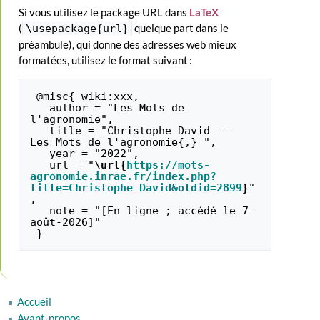
Si vous utilisez le package URL dans
LaTeX
(
quelque part dans le
\usepackage{url}
préambule), qui donne des adresses web mieux
formatées, utilisez le format suivant :
 @misc{ wiki:xxx,

   author = "Les Mots de 
l'agronomie",

   title = "Christophe David --- 
Les Mots de l'agronomie{,} ",

   year = "2022",

   url = "
\url{
https://mots-
agronomie.inrae.fr/index.php?
title=Christophe_David&oldid=2899
}
"
,

   note = "[En ligne ; accédé le 7-
août-2026]"

Accueil
Avant-propos