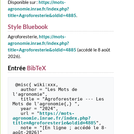
Disponible sur :
https://mots-
agronomie.inrae.fr/index.php?
title=Agroforesterie&oldid=4885
.
Style Bluebook
Agroforesterie,
https://mots-
agronomie.inrae.fr/index.php?
title=Agroforesterie&oldid=4885
(accédé le 8 août
2026).
Entrée
BibTeX
 @misc{ wiki:xxx,

   author = "Les Mots de 
l'agronomie",

   title = "Agroforesterie --- Les 
Mots de l'agronomie{,} ",

   year = "2024",

   url = "
https://mots-
agronomie.inrae.fr/index.php?
title=Agroforesterie&oldid=4885
",

   note = "[En ligne ; accédé le 8-
août-2026]"
