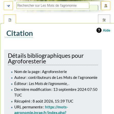
Aide
Citation
Aller
Aller
à
à
Détails bibliographiques pour
la
la
Agroforesterie
navigation
recherche
Nom de la page : Agroforesterie
Auteur : contributeurs de Les Mots de l'agronomie
Éditeur :
Les Mots de l'agronomie,
.
Dernière modification : 13 septembre 2024 07:50
TUC
Récupéré : 8 août 2026, 15:39 TUC
URL permanente :
https://mots-
agronomie.inrae.fr/index.php?