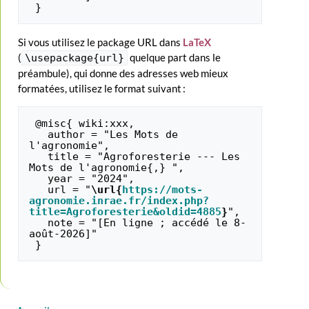
Si vous utilisez le package URL dans
LaTeX
(
quelque part dans le
\usepackage{url}
préambule), qui donne des adresses web mieux
formatées, utilisez le format suivant :
 @misc{ wiki:xxx,

   author = "Les Mots de 
l'agronomie",

   title = "Agroforesterie --- Les 
Mots de l'agronomie{,} ",

   year = "2024",

   url = "
\url{
https://mots-
agronomie.inrae.fr/index.php?
title=Agroforesterie&oldid=4885
}
",

   note = "[En ligne ; accédé le 8-
août-2026]"
