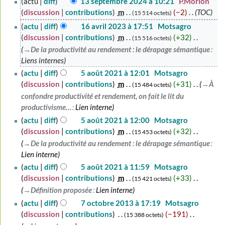
actu
diff
13 septembre 2024 à 10:21
‎
P.Morlon
septembre
discussion
contributions
‎
m
−2
‎
TOC
15 514 octets
2024
16
actu
diff
16 avril 2023 à 17:51
‎
Motsagro
avril
discussion
contributions
‎
m
+32
‎
15 516 octets
2023
→‎De la productivité au rendement : le dérapage sémantique
:
Liens internes
5
actu
diff
5 août 2021 à 12:01
‎
Motsagro
août
discussion
contributions
‎
m
+31
‎
→‎À
15 484 octets
2021
confondre productivité et rendement, on fait le lit du
productivisme…
:
Lien interne
actu
diff
5 août 2021 à 12:00
‎
Motsagro
discussion
contributions
‎
m
+32
‎
15 453 octets
→‎De la productivité au rendement : le dérapage sémantique
:
Lien interne
actu
diff
5 août 2021 à 11:59
‎
Motsagro
discussion
contributions
‎
m
+33
‎
15 421 octets
→‎Définition proposée
:
Lien interne
7
actu
diff
7 octobre 2013 à 17:19
‎
Motsagro
octobre
discussion
contributions
‎
−191
‎
15 388 octets
2013