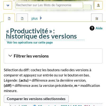
plus
Aide
« Productivité » :
historique des versions
Voir les opérations sur cette page
Aller
Aller
Filtrer les versions
à
à
la
la
navigation
recherche
Sélection du diff : cochez les boutons radio des versions à
comparer et appuyez sur entrée ou sur le bouton en bas.
Légende :
(actu)
= différence avec la dernière version,
(diff)
= différence avec la version précédente,
m
= modification
mineure.
13