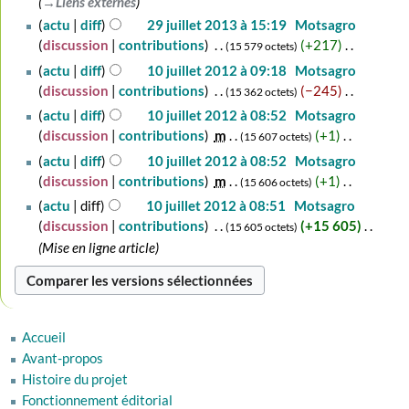
→‎Liens externes
29
actu
diff
29 juillet 2013 à 15:19
‎
Motsagro
juillet
discussion
contributions
‎
+217
‎
15 579 octets
2013
A
10
actu
diff
10 juillet 2012 à 09:18
‎
Motsagro
u
juillet
discussion
contributions
‎
−245
‎
15 362 octets
c
2012
A
actu
diff
10 juillet 2012 à 08:52
‎
Motsagro
u
u
discussion
contributions
‎
m
+1
‎
15 607 octets
n
c
A
actu
diff
10 juillet 2012 à 08:52
‎
Motsagro
r
u
u
discussion
contributions
‎
m
+1
‎
15 606 octets
é
n
c
A
actu
diff
10 juillet 2012 à 08:51
‎
Motsagro
s
r
u
u
discussion
contributions
‎
+15 605
‎
u
15 605 octets
é
n
c
m
Mise en ligne article
s
r
u
é
u
é
n
d
m
s
r
e
é
u
é
s
d
m
Accueil
s
m
e
é
Avant-propos
u
o
s
d
Histoire du projet
m
d
m
e
Fonctionnement éditorial
é
i