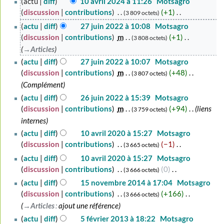
actu
diff
10 avril 2024 à 11:26
‎
Motsagro
avril
discussion
contributions
‎
+1
‎
3 809 octets
2024
A
27
actu
diff
27 juin 2022 à 10:08
‎
Motsagro
u
juin
discussion
contributions
‎
m
+1
‎
3 808 octets
c
2022
→‎Articles
u
actu
diff
27 juin 2022 à 10:07
‎
Motsagro
n
discussion
contributions
‎
m
+48
‎
3 807 octets
r
Complément
é
26
actu
diff
26 juin 2022 à 15:39
‎
Motsagro
s
juin
discussion
contributions
‎
m
+94
‎
liens
3 759 octets
u
2022
internes
m
10
actu
diff
10 avril 2020 à 15:27
‎
Motsagro
é
avril
discussion
contributions
‎
−1
‎
d
3 665 octets
2020
e
A
actu
diff
10 avril 2020 à 15:27
‎
Motsagro
s
u
discussion
contributions
‎
0
‎
3 666 octets
m
c
A
15
actu
diff
15 novembre 2014 à 17:04
‎
Motsagro
o
u
u
novembre
discussion
contributions
‎
+166
‎
3 666 octets
d
n
c
2014
→‎Articles
:
ajout une référence
i
r
u
5
actu
diff
5 février 2013 à 18:22
‎
Motsagro
f
é