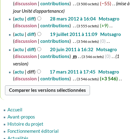
n
février
discussion
contributions
‎
−55
‎
mise à
3 500 octets
i
s
r
2013
jour Unité d'appartenance
c
u
é
28
actu
diff
28 mars 2012 à 16:04
‎
Motsagro
a
m
s
mars
discussion
contributions
‎
+9
‎
t
é
3 555 octets
u
2012
i
d
A
19
actu
diff
19 juillet 2011 à 11:09
‎
Motsagro
m
o
e
u
juillet
discussion
contributions
‎
0
‎
é
3 546 octets
n
s
c
2011
d
A
20
actu
diff
20 juin 2011 à 16:32
‎
Motsagro
s
m
u
e
u
juin
discussion
contributions
‎
m
0
‎
1
3 546 octets
o
n
s
c
2011
version
d
r
m
u
17
actu
diff
17 mars 2011 à 17:45
‎
Motsagro
i
é
o
n
mars
discussion
contributions
‎
+3 546
‎
3 546 octets
f
s
d
r
2011
A
i
u
i
é
u
c
m
f
s
c
a
é
i
u
u
t
d
c
m
Accueil
n
i
e
a
é
Avant-propos
r
o
s
t
d
Histoire du projet
é
n
m
i
e
Fonctionnement éditorial
s
s
o
o
s
Actualités