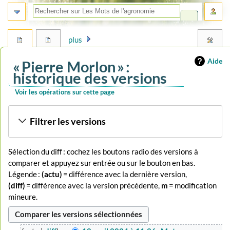
plus
Aide
« Pierre Morlon » :
historique des versions
Voir les opérations sur cette page
Aller
Aller
Filtrer les versions
à
à
la
la
navigation
recherche
Sélection du diff : cochez les boutons radio des versions à
comparer et appuyez sur entrée ou sur le bouton en bas.
Légende :
(actu)
= différence avec la dernière version,
(diff)
= différence avec la version précédente,
m
= modification
mineure.
10