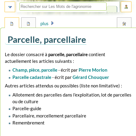
plus
Parcelle, parcellaire
Aller
Aller
Le dossier consacré à
parcelle, parcellaire
contient
à
à
actuellement les articles suivants :
la
la
Champ, pièce, parcelle
- écrit par
Pierre Morlon
navigation
recherche
Parcelle cadastrale
- écrit par
Gérard Chouquer
Autres articles attendus ou possibles (liste non limitative) :
Allotement des parcelles dans l’exploitation, lot de parcelles
ou de culture
Parcelle-guide
Parcellaire, morcellement parcellaire
Remembrement