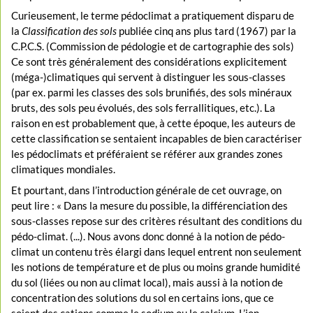
Curieusement, le terme pédoclimat a pratiquement disparu de
la
Classification des sols
publiée cinq ans plus tard (1967) par la
C.P.C.S. (Commission de pédologie et de cartographie des sols)
Ce sont très généralement des considérations explicitement
(méga-)climatiques qui servent à distinguer les sous-classes
(par ex. parmi les classes des sols brunifiés, des sols minéraux
bruts, des sols peu évolués, des sols ferrallitiques, etc.). La
raison en est probablement que, à cette époque, les auteurs de
cette classification se sentaient incapables de bien caractériser
les pédoclimats et préféraient se référer aux grandes zones
climatiques mondiales.
Et pourtant, dans l’introduction générale de cet ouvrage, on
peut lire : « Dans la mesure du possible, la différenciation des
sous-classes repose sur des critères résultant des conditions du
pédo-climat. (...). Nous avons donc donné à la notion de pédo-
climat un contenu très élargi dans lequel entrent non seulement
les notions de température et de plus ou moins grande humidité
du sol (liées ou non au climat local), mais aussi à la notion de
concentration des solutions du sol en certains ions, que ce
soient des cations comme le sodium ou le calcium. L’ion