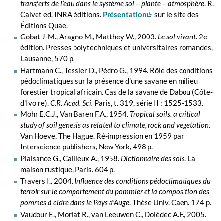
transferts de l’eau dans le système sol – plante – atmosphère
. R.
Calvet ed. INRA éditions.
Présentation
sur le site des
Éditions Quae.
Gobat J-M., Aragno M., Matthey W., 2003.
Le sol vivant
. 2e
édition. Presses polytechniques et universitaires romandes,
Lausanne, 570 p.
Hartmann C., Tessier D., Pédro G., 1994. Rôle des conditions
pédoclimatiques sur la présence d'une savane en milieu
forestier tropical africain. Cas de la savane de Dabou (Côte-
d'Ivoire).
C.R. Acad. Sci.
Paris, t. 319, série II : 1525-1533.
Mohr E.C.J., Van Baren F.A., 1954.
Tropical soils. a critical
study of soil genesis as related to climate, rock and vegetation
.
Van Hoeve, The Hague. Ré-impression en 1959 par
Interscience publishers, New York, 498 p.
Plaisance G., Cailleux A., 1958.
Dictionnaire des sols
. La
maison rustique, Paris. 604 p.
Travers I., 2004.
Influence des conditions pédoclimatiques du
terroir sur le comportement du pommier et la composition des
pommes à cidre dans le Pays d’Auge
. Thèse Univ. Caen. 174 p.
Vaudour E., Morlat R., van Leeuwen C., Dolédec A.F., 2005.