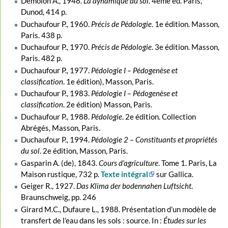
Demolon A., 1948.
La dynamique du sol
. 4ème éd. Paris,
Dunod, 414 p.
Duchaufour P., 1960.
Précis de Pédologie
. 1e édition. Masson,
Paris. 438 p.
Duchaufour P., 1970.
Précis de Pédologie
. 3e édition. Masson,
Paris. 482 p.
Duchaufour P., 1977.
Pédologie I – Pédogenèse et
classification
. 1e édition), Masson, Paris.
Duchaufour P., 1983.
Pédologie I – Pédogenèse et
classification
. 2e édition) Masson, Paris.
Duchaufour P., 1988.
Pédologie
. 2e édition. Collection
Abrégés, Masson, Paris.
Duchaufour P., 1994.
Pédologie 2 – Constituants et propriétés
du sol
. 2e édition, Masson, Paris.
Gasparin A. (de), 1843.
Cours d’agriculture
. Tome 1. Paris, La
Maison rustique, 732 p.
Texte intégral
sur Gallica.
Geiger R., 1927.
Das Klima der bodennahen Luftsicht
.
Braunschweig, pp. 246
Girard M.C., Dufaure L., 1988. Présentation d’un modèle de
transfert de l’eau dans les sols : source. In :
Études sur les