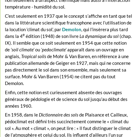
non seulement à un aspect thermique mais aussi à l’interaction
température - humidité du sol.
C’est seulement en 1937 que le concept s’affiche en tant que tel
dans la littérature scientifique francophone avec l’utilisation de
la locution ‘climat du sol’, par
Demolon
, qui l’insèrera plus tard
e
dans la 4
édition (1948) de son livre
La dynamique du sol
(chap.
IX). Il semble que ce soit seulement en 1954 que cette notion
de
‘soil climate’
ou
‘pedoclimate’
apparaît dans un ouvrage en
anglais,
Tropical soils
de Mohr & Van Baren, en référence à une
publication allemande de Geiger en 1927, mais qui ne concerne
pas directement le sol dans son ensemble, mais seulement sa
surface. Mohr & Van Baren (1954) ne citent pas du tout
Demolon.
Enfin, cette notion est curieusement absente des ouvrages
généraux de pédologie et de science du sol jusqu’au début des
années 1960.
En 1958, dans le
Dictionnaire des sols
de Plaisance et Cailleux,
pédoclimat est défini très succinctement comme le « climat du
sol ». Au mot « climat », on peut lire : « Il faut distinguer le climat
de l’atmosphère et celui du sol. Ils influent d’ailleurs l’un sur