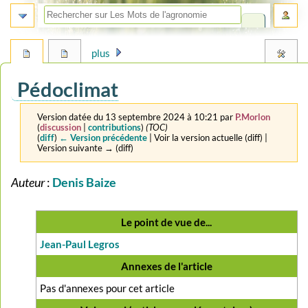
plus
Pédoclimat
Version datée du 13 septembre 2024 à 10:21 par
P.Morlon
(
discussion
|
contributions
)
(TOC)
(
diff
)
← Version précédente
| Voir la version actuelle (diff) |
Version suivante → (diff)
Auteur
:
Denis Baize
Aller
Aller
à
à
la
la
Le point de vue de...
navigation
recherche
Jean-Paul Legros
Annexes de l'article
Pas d'annexes pour cet article