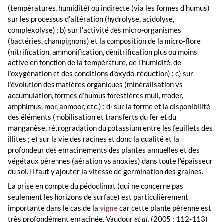
(températures, humidité) ou indirecte (via les formes d’humus)
sur les processus d’altération (hydrolyse, acidolyse,
complexolyse) ; b) sur l’activité des micro-organismes
(bactéries, champignons) et la composition de la micro-flore
(nitrification, ammonification, dénitrification plus ou moins
active en fonction de la température, de l’humidité, de
l’oxygénation et des conditions d’oxydo-réduction) ; c) sur
l’évolution des matières organiques (minéralisation vs
accumulation, formes d’humus forestières mull, moder,
amphimus, mor, anmoor, etc.) ; d) sur la forme et la disponibilité
des éléments (mobilisation et transferts du fer et du
manganèse, rétrogradation du potassium entre les feuillets des
illites ; e) sur la vie des racines et donc la qualité et la
profondeur des enracinements des plantes annuelles et des
végétaux pérennes (aération vs anoxies) dans toute l’épaisseur
du sol. Il faut y ajouter la vitesse de germination des graines.
La prise en compte du pédoclimat (qui ne concerne pas
seulement les horizons de surface) est particulièrement
importante dans le cas de la
vigne
car cette plante pérenne est
très profondément enracinée. Vaudour
et al
. (2005 : 112-113)