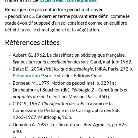
traités à l’article
Excès d'eau : conséquences
.
Remarque : ne pas confondre « pédoclimat » avec
« pédoclimax ». Ce dernier terme pouvant être défini comme le
stade évolutif supposé d’un sol considéré comme en équilibre
définitif avec le climat général et la végétation.
Références citées
Aubert G., 1962. La classification pédologique française.
Symposium sur la classification des sols
. Gand, mai-juin 1962.
Baize D., 2004.
Petit lexique de pédologie
, INRA, Paris. 272 p.
Présentation
sur le site des Éditions Quae.
Bonneau M., 1979. Notion de pédoclimat. p. 329 In :
Duchaufour et Souchier (dir).
Pédologie 2 – Constituants et
propriétés du sol
. 1e édition. Masson, Paris. 460 p.
C.P.C.S., 1967.
Classification des sols
. Travaux de la
Commission de Pédologie et de Cartographie des Sols
1963-1967. Multicopié, 96 p.
Demolon A., 1937. Le climat du sol.
Ann. Agron.
, 5, pp. 625-
640.