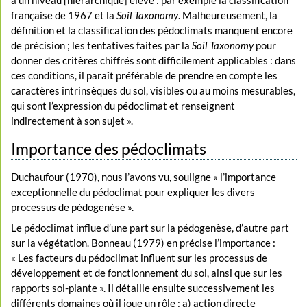
à un niveau [hiérarchique] élevé : par exemple la classification
française de 1967 et la
Soil Taxonomy
. Malheureusement, la
définition et la classification des pédoclimats manquent encore
de précision ; les tentatives faites par la
Soil Taxonomy
pour
donner des critères chiffrés sont difficilement applicables : dans
ces conditions, il paraît préférable de prendre en compte les
caractères intrinsèques du sol, visibles ou au moins mesurables,
qui sont l’expression du pédoclimat et renseignent
indirectement à son sujet ».
Importance des pédoclimats
Duchaufour (1970), nous l’avons vu, souligne « l’importance
exceptionnelle du pédoclimat pour expliquer les divers
processus de pédogenèse ».
Le pédoclimat influe d’une part sur la pédogenèse, d’autre part
sur la végétation. Bonneau (1979) en précise l’importance :
« Les facteurs du pédoclimat influent sur les processus de
développement et de fonctionnement du sol, ainsi que sur les
rapports sol-plante ». Il détaille ensuite successivement les
différents domaines où il joue un rôle : a) action directe