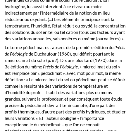
hydrogène, lui aussi intervient à ce niveau au moins
indirectement par l’intermédiaire de la notion de milieu
réducteur ou oxydant. (...) Les éléments principaux sont la
température, l’humidité, l’état réduit ou oxydé, la concentration
des solutions du sol en tel ou tel cation (tous ces facteurs ayant
des variations annuelles, saisonnières ou même journalières) ».
Le terme pédoclimat est absent de la première édition du
Précis
de Pédologie
de Duchaufour (1960), qui définit pourtant le
« microclimat du sol » (p. 62). Dix ans plus tard (1970), dans la
3e édition du même
Précis de Pédologie
, « microclimat du sol »
est remplacé par « pédoclimat », avec, mot pour mot, la même
définition : « Le microclimat du sol ou pédoclimat peut se définir
comme la résultante des variations de température et
d’humidité du profil ; il subit des variations plus ou moins
grandes, suivant la profondeur, et par conséquent toute étude
précise du pédoclimat devrait tenir compte, d’une part des
profils thermiques, d’autre part des profils hydriques, et étudier
leurs variations ». Et l’auteur souligne « l’importance
exceptionnelle du pédoclimat – que l’on ne connaît
généralement pas de manière suffisamment précise – pour