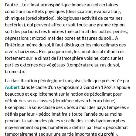
l’autre... Le climat atmosphérique impose au sol certaines
conditions ou effets physiques (dessiccation, évaporation),
chimiques (précipitation), biologiques (activité de certaines
bactéries), qui peuvent affecter soit toute une grande région,
soit des portions très limitées (mésoclimat des buttes, pentes,
dépressions ; microclimat des pores et fissures du sol)... A
l’intérieur même du sol, il faut distinguer les microclimats des
divers horizons... Réciproquement, le climat du sol influe très
fortement sur le climat de l’atmosphère voisine, donc sur les
parties externes des végétaux (température au ras du sol,
brumes) ».
La classification pédologique française, telle que présentée par
Aubert
dans le cadre d’un symposium à Gand en 1962, s’appuie
beaucoup et explicitement sur la notion de pédoclimat pour
définir des sous-classes (deuxième niveau hiérarchique).
Exemples : la sous-classe des « Sols à mull des pays tempérés »
définis par leur « pédoclimat frais toute l’année ou au moins
pendant la saison des pluies » ; celle des « sols hydromorphes
moyennement ou peu humifères » définis par leur « pédoclimat
temporairement sec sur une partie importante du profil ».