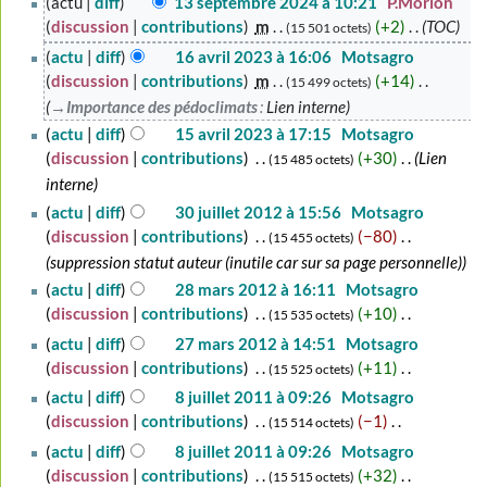
actu
diff
13 septembre 2024 à 10:21
‎
P.Morlon
septembre
discussion
contributions
‎
m
+2
‎
TOC
15 501 octets
2024
16
actu
diff
16 avril 2023 à 16:06
‎
Motsagro
avril
discussion
contributions
‎
m
+14
‎
15 499 octets
2023
→‎Importance des pédoclimats
:
Lien interne
15
actu
diff
15 avril 2023 à 17:15
‎
Motsagro
avril
discussion
contributions
‎
+30
‎
Lien
15 485 octets
2023
interne
30
actu
diff
30 juillet 2012 à 15:56
‎
Motsagro
juillet
discussion
contributions
‎
−80
‎
15 455 octets
2012
suppression statut auteur (inutile car sur sa page personnelle)
28
actu
diff
28 mars 2012 à 16:11
‎
Motsagro
mars
discussion
contributions
‎
+10
‎
15 535 octets
2012
A
27
actu
diff
27 mars 2012 à 14:51
‎
Motsagro
u
mars
discussion
contributions
‎
+11
‎
15 525 octets
c
2012
A
8
actu
diff
8 juillet 2011 à 09:26
‎
Motsagro
u
u
juillet
discussion
contributions
‎
−1
‎
15 514 octets
n
c
2011
A
actu
diff
8 juillet 2011 à 09:26
‎
Motsagro
r
u
u
discussion
contributions
‎
+32
‎
15 515 octets
é