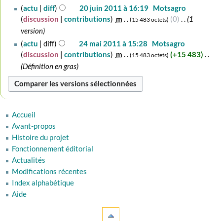
n
c
A
20
actu
diff
20 juin 2011 à 16:19
‎
Motsagro
s
r
u
u
juin
discussion
contributions
‎
m
0
‎
1
u
15 483 octets
é
n
c
2011
m
version
s
r
u
é
24
actu
diff
24 mai 2011 à 15:28
‎
Motsagro
u
é
n
d
mai
discussion
contributions
‎
m
+15 483
‎
m
15 483 octets
s
r
e
2011
é
Définition en gras
u
é
s
d
m
s
m
e
é
u
o
s
d
m
d
m
e
é
Accueil
i
o
s
d
Avant-propos
f
d
m
e
Histoire du projet
i
i
o
s
Fonctionnement éditorial
c
f
d
m
Actualités
a
i
i
o
Modifications récentes
t
c
f
d
i
Index alphabétique
a
i
i
o
Aide
t
c
f
n
i
a
i
s
o
t