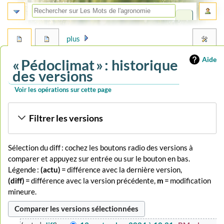
plus
Aide
« Pédoclimat » : historique
des versions
Voir les opérations sur cette page
Aller
Aller
Filtrer les versions
à
à
la
la
navigation
recherche
Sélection du diff : cochez les boutons radio des versions à
comparer et appuyez sur entrée ou sur le bouton en bas.
Légende :
(actu)
= différence avec la dernière version,
(diff)
= différence avec la version précédente,
m
= modification
mineure.
13