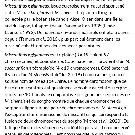
Miscanthus x giganteus
, issue du croisement naturel spontané
entre
M. sacchariflorus
et
M. sinensis
. La plante d’origine,
collectée par le botaniste danois Aksel Olsen dans une île au
sud du Japon, fut apportée au Danemark en 1935 (Linde-
Laursen, 1993). De nouveaux hybrides naturels ont été trouvés
depuis (Tamura
et al.
, 2016), plus particulièrement dans les
aires où cohabitent ses deux espèces parentales.
Miscanthus x giganteus
est triploïde (3 x 19, soient 57
chromosomes) et donc stérile. Côté maternel, il provient d’un
M.
sacchariflorus
tétraploïde (4 x 19 chromosomes). Côté paternel,
il vient d’un
M. sinensis
diploïde (2 x 19 chromosomes), connu
sous le nom de roseau de Chine. Le nombre chromosomique de
base du miscanthus est quasiment le double de celui du sorgho
qui est de 10. L’analyse comparative des génomes séquencés de
M. sinensis
et du sorgho montre que chaque chromosome du
sorgho s’aligne sur une paire de chromosomes de
M. sinensis
, à
l’exception d’un chromosome du miscanthus qui correspond à la
fusion de deux chromosomes du sorgho (Mitros
et al.
, 2020). Du
fait que l’ordre des séquences nucléotidiques soit bien conservé
entre les deux génomes, il est probable que la duplication du