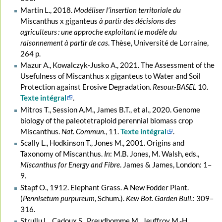
Martin L., 2018.
Modéliser l’insertion territoriale du
Miscanthus x giganteus
à partir des décisions des
agriculteurs : une approche exploitant le modèle du
raisonnement à partir de cas
. Thèse, Université de Lorraine,
264 p.
Mazur A., Kowalczyk-Jusko A., 2021. The Assessment of the
Usefulness of Miscanthus x giganteus to Water and Soil
Protection against Erosive Degradation.
Resour.-BASEL
10.
Texte intégral
.
Mitros T., Session A.M., James B.T., et al., 2020. Genome
biology of the paleotetraploid perennial biomass crop
Miscanthus.
Nat. Commun.
, 11.
Texte intégral
.
Scally L., Hodkinson T., Jones M., 2001. Origins and
Taxonomy of Miscanthus.
In
: M.B. Jones, M. Walsh, eds.,
Miscanthus for Energy and Fibre
. James & James, London: 1–
9.
Stapf O., 1912. Elephant Grass. A New Fodder Plant.
(
Pennisetum purpureum
, Schum.).
Kew Bot. Garden Bull.
: 309–
316.
Strullu L., Cadoux S., Preudhomme M., Jeuffroy M.-H.,