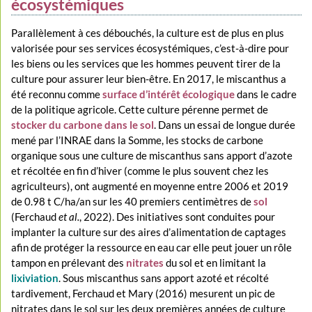
écosystémiques
Parallèlement à ces débouchés, la culture est de plus en plus
valorisée pour ses services écosystémiques, c’est-à-dire pour
les biens ou les services que les hommes peuvent tirer de la
culture pour assurer leur bien-être. En 2017, le miscanthus a
été reconnu comme
surface d’intérêt écologique
dans le cadre
de la politique agricole. Cette culture pérenne permet de
stocker du carbone dans le sol
. Dans un essai de longue durée
mené par l’INRAE dans la Somme, les stocks de carbone
organique sous une culture de miscanthus sans apport d’azote
et récoltée en fin d’hiver (comme le plus souvent chez les
agriculteurs), ont augmenté en moyenne entre 2006 et 2019
de 0.98 t C/ha/an sur les 40 premiers centimètres de
sol
(Ferchaud
et al.
, 2022). Des initiatives sont conduites pour
implanter la culture sur des aires d’alimentation de captages
afin de protéger la ressource en eau car elle peut jouer un rôle
tampon en prélevant des
nitrates
du sol et en limitant la
lixiviation
. Sous miscanthus sans apport azoté et récolté
tardivement, Ferchaud et Mary (2016) mesurent un pic de
nitrates dans le sol sur les deux premières années de culture