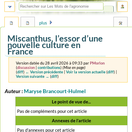
plus
Miscanthus, l’essor d’une
nouvelle culture en
France
Version datée du 28 avril 2026 à 09:33 par
PMorlon
(
discussion
|
contributions
)
(Mise en page)
(
diff
)
← Version précédente
|
Voir la version actuelle
(
diff
) |
Version suivante →
(
diff
)
Auteur
:
Maryse Brancourt-Hulmel
Aller
Aller
à
à
Le point de vue de...
la
la
navigation
recherche
Pas de compléments pour cet article
Annexes de l'article
Pas d'annexes pour cet article