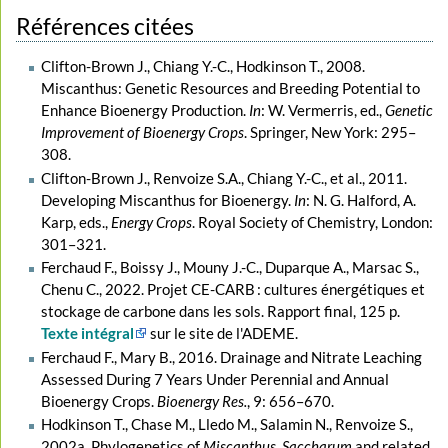
Références citées
Clifton-Brown J., Chiang Y.-C., Hodkinson T., 2008.
Miscanthus: Genetic Resources and Breeding Potential to
Enhance Bioenergy Production.
In
: W. Vermerris, ed.,
Genetic
Improvement of Bioenergy Crops
. Springer, New York: 295–
308.
Clifton-Brown J., Renvoize S.A., Chiang Y.-C., et al., 2011.
Developing Miscanthus for Bioenergy.
In
: N. G. Halford, A.
Karp, eds.,
Energy Crops
. Royal Society of Chemistry, London:
301–321.
Ferchaud F., Boissy J., Mouny J.-C., Duparque A., Marsac S.,
Chenu C., 2022. Projet CE-CARB : cultures énergétiques et
stockage de carbone dans les sols. Rapport final, 125 p.
Texte intégral
sur le site de l'ADEME.
Ferchaud F., Mary B., 2016. Drainage and Nitrate Leaching
Assessed During 7 Years Under Perennial and Annual
Bioenergy Crops.
Bioenergy Res.
, 9: 656–670.
Hodkinson T., Chase M., Lledo M., Salamin N., Renvoize S.,
2002a. Phylogenetics of
Miscanthus
,
Saccharum
and related