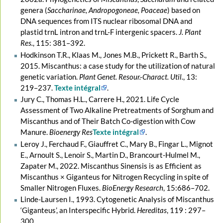
genera (
Saccharinae, Andropogoneae, Poaceae
) based on
DNA sequences from ITS nuclear ribosomal DNA and
plastid trnL intron and trnL-F intergenic spacers.
J. Plant
Res.
, 115: 381–392.
Hodkinson T.R., Klaas M., Jones M.B., Prickett R., Barth S.,
2015. Miscanthus: a case study for the utilization of natural
genetic variation.
Plant Genet. Resour.-Charact. Util.
, 13:
219–237.
Texte intégral
.
Jury C., Thomas H.L., Carrere H., 2021. Life Cycle
Assessment of Two Alkaline Pretreatments of Sorghum and
Miscanthus and of Their Batch Co-digestion with Cow
Manure.
Bioenergy Res
Texte intégral
.
Leroy J., Ferchaud F., Giauffret C., Mary B., Fingar L., Mignot
E., Arnoult S., Lenoir S., Martin D., Brancourt-Hulmel M.,
Zapater M., 2022. Miscanthus Sinensis is as Efficient as
Miscanthus × Giganteus for Nitrogen Recycling in spite of
Smaller Nitrogen Fluxes.
BioEnergy Research
, 15:686–702.
Linde-Laursen I., 1993. Cytogenetic Analysis of Miscanthus
‘Giganteus’, an Interspecific Hybrid.
Hereditas
, 119 : 297–
300.