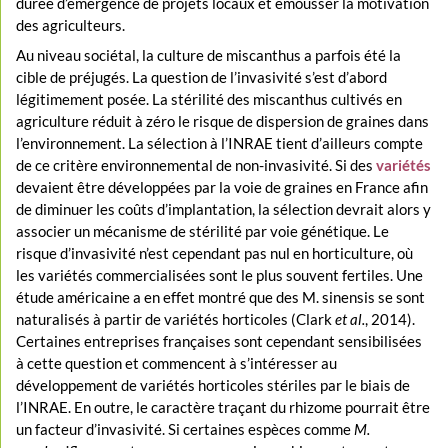
durée d’émergence de projets locaux et émousser la motivation
des agriculteurs.
Au niveau sociétal, la culture de miscanthus a parfois été la
cible de préjugés. La question de l’invasivité s’est d’abord
légitimement posée. La stérilité des miscanthus cultivés en
agriculture réduit à zéro le risque de dispersion de graines dans
l’environnement. La sélection à l’INRAE tient d’ailleurs compte
de ce critère environnemental de non-invasivité. Si des
variétés
devaient être développées par la voie de graines en France afin
de diminuer les coûts d’implantation, la sélection devrait alors y
associer un mécanisme de stérilité par voie génétique. Le
risque d’invasivité n’est cependant pas nul en horticulture, où
les variétés commercialisées sont le plus souvent fertiles. Une
étude américaine a en effet montré que des M. sinensis se sont
naturalisés à partir de variétés horticoles (Clark
et al.
, 2014).
Certaines entreprises françaises sont cependant sensibilisées
à cette question et commencent à s’intéresser au
développement de variétés horticoles stériles par le biais de
l’INRAE. En outre, le caractère traçant du rhizome pourrait être
un facteur d’invasivité. Si certaines espèces comme
M.