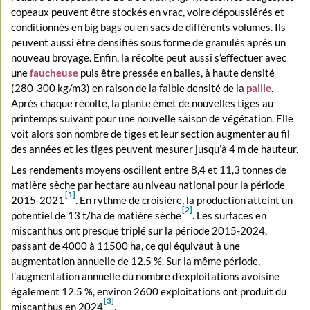
copeaux peuvent être stockés en vrac, voire dépoussiérés et
conditionnés en big bags ou en sacs de différents volumes. Ils
peuvent aussi être densifiés sous forme de granulés après un
nouveau broyage. Enfin, la récolte peut aussi s’effectuer avec
une
faucheuse
puis être pressée en balles, à haute densité
(280-300 kg/m3) en raison de la faible densité de la
paille
.
Après chaque récolte, la plante émet de nouvelles tiges au
printemps suivant pour une nouvelle saison de végétation. Elle
voit alors son nombre de tiges et leur section augmenter au fil
des années et les tiges peuvent mesurer jusqu’à 4 m de hauteur.
Les rendements moyens oscillent entre 8,4 et 11,3 tonnes de
matière sèche par hectare au niveau national pour la période
[1]
2015-2021
. En rythme de croisière, la production atteint un
[2]
potentiel de 13 t/ha de matière sèche
. Les surfaces en
miscanthus ont presque triplé sur la période 2015-2024,
passant de 4000 à 11500 ha, ce qui équivaut à une
augmentation annuelle de 12.5 %. Sur la même période,
l’augmentation annuelle du nombre d’exploitations avoisine
également 12.5 %, environ 2600 exploitations ont produit du
[3]
miscanthus en 2024
.