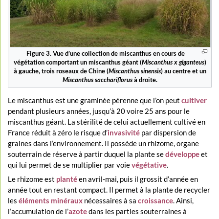
Figure 3. Vue d’une collection de miscanthus en cours de
végétation comportant un miscanthus géant (
Miscanthus x giganteus
)
à gauche, trois roseaux de Chine (
Miscanthus sinensis
) au centre et un
Miscanthus sacchariflorus
à droite.
Le miscanthus est une graminée pérenne que l’on peut
cultiver
pendant plusieurs années, jusqu’à 20 voire 25 ans pour le
miscanthus géant. La stérilité de celui actuellement cultivé en
France réduit à zéro le risque d’
invasivité
par dispersion de
graines dans l’environnement. Il possède un rhizome, organe
souterrain de réserve à partir duquel la plante se
développe
et
qui lui permet de se multiplier par voie
végétative
.
Le rhizome est
planté
en avril-mai, puis il grossit d’année en
année tout en restant compact. Il permet à la plante de recycler
les
éléments minéraux
nécessaires à sa
croissance
. Ainsi,
l’accumulation de l’
azote
dans les parties souterraines à