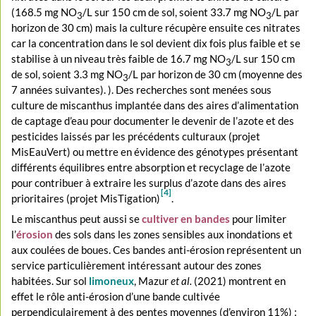
(168.5 mg NO
/L sur 150 cm de sol, soient 33.7 mg NO
/L par
3
3
horizon de 30 cm) mais la culture récupère ensuite ces nitrates
car la concentration dans le sol devient dix fois plus faible et se
stabilise à un niveau très faible de 16.7 mg NO
/L sur 150 cm
3
de sol, soient 3.3 mg NO
/L par horizon de 30 cm (moyenne des
3
7 années suivantes). ). Des recherches sont menées sous
culture de miscanthus implantée dans des aires d’alimentation
de captage d’eau pour documenter le devenir de l’azote et des
pesticides laissés par les précédents culturaux (projet
MisEauVert) ou mettre en évidence des génotypes présentant
différents équilibres entre absorption et recyclage de l’azote
pour contribuer à extraire les surplus d’azote dans des aires
[4]
prioritaires (projet MisTigation)
.
Le miscanthus peut aussi se
cultiver en bandes
pour limiter
l’
érosion
des sols dans les zones sensibles aux inondations et
aux coulées de boues. Ces bandes anti-érosion représentent un
service particulièrement intéressant autour des zones
habitées. Sur sol
limoneux
, Mazur
et al.
(2021) montrent en
effet le rôle anti-érosion d’une bande cultivée
perpendiculairement à des pentes moyennes (d’environ 11%) :