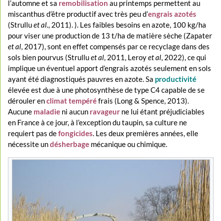
l’automne et sa
remobilisation
au printemps permettent au
miscanthus d’être productif avec très peu d’
engrais azotés
(Strullu
et al.
, 2011). ). Les faibles besoins en azote, 100 kg/ha
pour viser une production de 13 t/ha de matière sèche (Zapater
et al
, 2017), sont en effet compensés par ce recyclage dans des
sols bien pourvus (Strullu
et al
, 2011, Leroy
et al
, 2022), ce qui
implique un éventuel apport d’engrais azotés seulement en sols
ayant été diagnostiqués pauvres en azote. Sa
productivité
élevée est due à une photosynthèse de type C4 capable de se
dérouler en
climat tempéré
frais (Long & Spence, 2013).
Aucune
maladie
ni aucun
ravageur
ne lui étant préjudiciables
en France à ce jour, à l’exception du taupin, sa culture ne
requiert pas de
fongicides
. Les deux premières années, elle
nécessite un
désherbage
mécanique ou chimique.