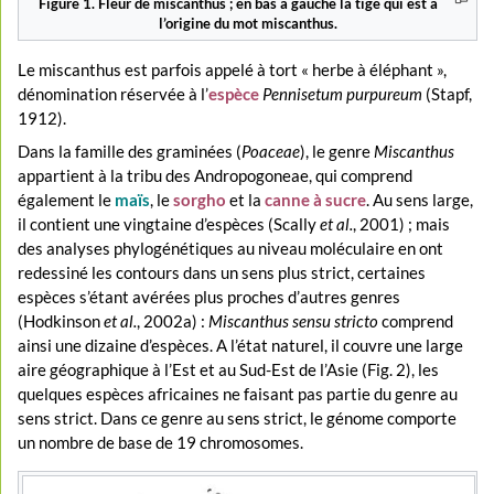
Figure 1. Fleur de miscanthus ; en bas à gauche la tige qui est à
l’origine du mot miscanthus.
Le miscanthus est parfois appelé à tort « herbe à éléphant »,
dénomination réservée à l’
espèce
Pennisetum purpureum
(Stapf,
1912).
Dans la famille des graminées (
Poaceae
), le genre
Miscanthus
appartient à la tribu des Andropogoneae, qui comprend
également le
maïs
, le
sorgho
et la
canne à sucre
. Au sens large,
il contient une vingtaine d’espèces (Scally
et al.
, 2001) ; mais
des analyses phylogénétiques au niveau moléculaire en ont
redessiné les contours dans un sens plus strict, certaines
espèces s’étant avérées plus proches d’autres genres
(Hodkinson
et al.
, 2002a) :
Miscanthus sensu stricto
comprend
ainsi une dizaine d’espèces. A l’état naturel, il couvre une large
aire géographique à l’Est et au Sud-Est de l’Asie (Fig. 2), les
quelques espèces africaines ne faisant pas partie du genre au
sens strict. Dans ce genre au sens strict, le génome comporte
un nombre de base de 19 chromosomes.