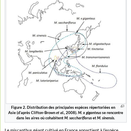
Figure 2. Distribution des principales espèces répertoriées en
Asie (d’après Clifton-Brown
et al.
, 2008).
M. x giganteus
se rencontre
dans les aires où cohabitent
M. sacchariflorus
et
M. sinensis
.
Le miscanthus géant cultivé en France appartient à l’espèce