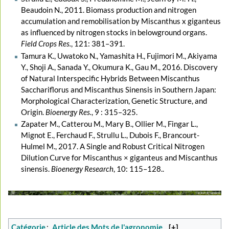
Beaudoin N., 2011. Biomass production and nitrogen
accumulation and remobilisation by Miscanthus x giganteus
as influenced by nitrogen stocks in belowground organs.
Field Crops Res.
, 121: 381–391.
Tamura K., Uwatoko N., Yamashita H., Fujimori M., Akiyama
Y., Shoji A., Sanada Y., Okumura K., Gau M., 2016. Discovery
of Natural Interspecific Hybrids Between Miscanthus
Sacchariflorus and Miscanthus Sinensis in Southern Japan:
Morphological Characterization, Genetic Structure, and
Origin.
Bioenergy Res.
, 9 : 315–325.
Zapater M., Catterou M., Mary B., Ollier M., Fingar L.,
Mignot E., Ferchaud F., Strullu L., Dubois F., Brancourt-
Hulmel M., 2017. A Single and Robust Critical Nitrogen
Dilution Curve for Miscanthus × giganteus and Miscanthus
sinensis.
Bioenergy Research
, 10: 115–128..
Catégorie
:
Article des Mots de l'agronomie
[+]