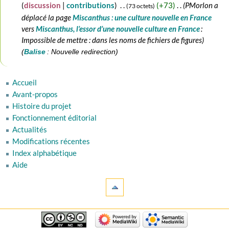
juin
discussion
contributions
‎
+73
‎
PMorlon a
73 octets
2026
déplacé la page
Miscanthus : une culture nouvelle en France
vers
Miscanthus, l’essor d’une nouvelle culture en France
:
Impossible de mettre : dans les noms de fichiers de figures
Balise
:
Nouvelle redirection
Accueil
Avant-propos
Histoire du projet
Fonctionnement éditorial
Actualités
Modifications récentes
Index alphabétique
Aide