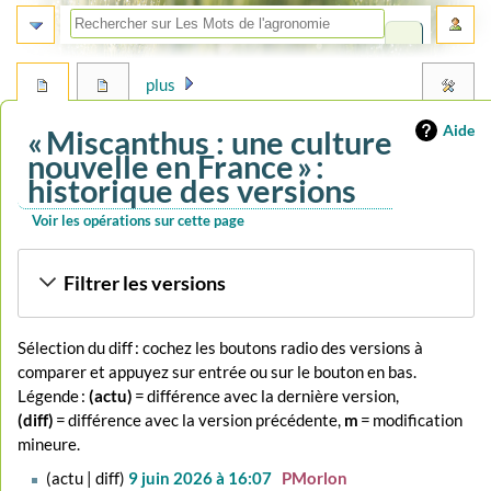
plus
Aide
« Miscanthus : une culture
nouvelle en France » :
historique des versions
Voir les opérations sur cette page
Aller
Aller
Filtrer les versions
à
à
la
la
navigation
recherche
Sélection du diff : cochez les boutons radio des versions à
comparer et appuyez sur entrée ou sur le bouton en bas.
Légende :
(actu)
= différence avec la dernière version,
(diff)
= différence avec la version précédente,
m
= modification
mineure.
9
actu
diff
9 juin 2026 à 16:07
‎
PMorlon