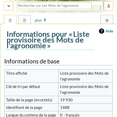
plus
Aide
Informations pour « Liste
provisoire des Mots de
l'agronomie »
Aller
Aller
Informations de base
à
à
la
la
Titre affiché
Liste provisoire des Mots de
navigation
recherche
l'agronomie
Clé de tri par défaut
Liste provisoire des Mots de
l'agronomie
Taille de la page (en octets)
19 930
Identifiant de la page
1488
Langue du contenu de la page
fr - français